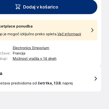
Dodaj v košarico
ketplace ponudba
p je mogoč izključno preko spleta.
Več informacij
Electronics Emporium
države
:
Francija
akup
:
Možnost vračila v 14 dneh
a
ostava
predvidoma od
četrtka, 13.8.
naprej