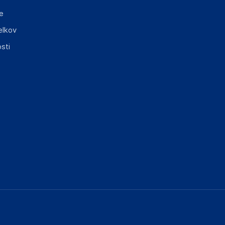
e
elkov
sti