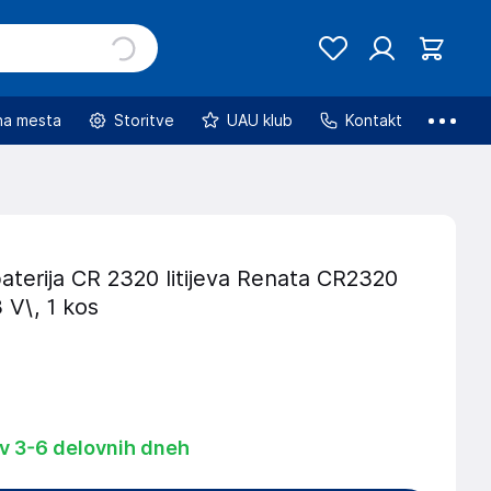
na mesta
Storitve
UAU klub
Kontakt
terija CR 2320 litijeva Renata CR2320
 V\, 1 kos
 v 3-6 delovnih dneh