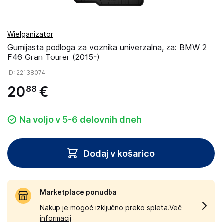
Wielganizator
Gumijasta podloga za voznika univerzalna, za: BMW 2
F46 Gran Tourer (2015-)
ID
: 22138074
20
€
88
Na voljo v 5-6 delovnih dneh
Dodaj v košarico
Marketplace ponudba
Nakup je mogoč izključno preko spleta.
Več
informacij