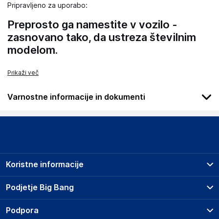
Pripravljeno za uporabo:
Preprosto ga namestite v vozilo -
zasnovano tako, da ustreza številnim
modelom.
Prikaži več
Varnostne informacije in dokumenti
Podatki o proizvajalcu
Podatki o proizvajalcu vključujejo informacije (naziv, naslov,
državo in elektronski naslov) povezane s proizvajalcem
izdelka.
Koristne informacije
Wielganizator
ul. Szkolna 6, 64-000 Racot
Prodajna mesta
Podjetje Big Bang
Poland
Splošni pogoji
piotrek@wielganizator.pl
O podjetju
Podpora
Storitve