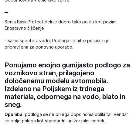
Odpornost na vremenske vplive
–
Serija BasicProtect deluje dobro tako poleti kot pozimi.
Enostavno čiščenje
– samo sperite z vodo; Podloga se hitro posuši in je
pripravljena za ponovno uporabo.
Ponujamo enojno gumijasto podlogo za
voznikovo stran, prilagojeno
določenemu modelu avtomobila.
Izdelano na Poljskem iz trdnega
materiala, odpornega na vodo, blato in
sneg.
Opomba:
podloga se ne prilega popolnoma obliki tal, vendar
se bolje prilega kot standardni univerzalni modeli.