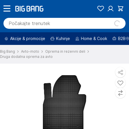
Akcije & promocije
Kuhinje
Home & Cook
B2B
Big Bang
Avto-moto
Oprema in rezervni deli
Druga dodatna oprema za avto