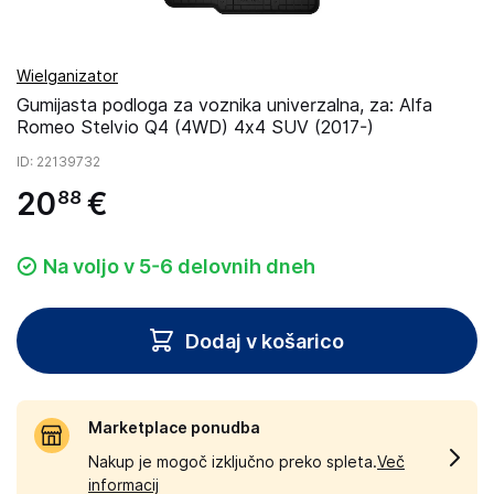
Wielganizator
Gumijasta podloga za voznika univerzalna, za: Alfa
Romeo Stelvio Q4 (4WD) 4x4 SUV (2017-)
ID
: 22139732
20
€
88
Na voljo v 5-6 delovnih dneh
Dodaj v košarico
Marketplace ponudba
Nakup je mogoč izključno preko spleta.
Več
informacij