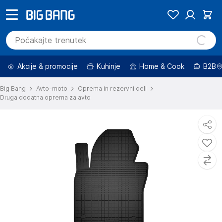
Akcije & promocije
Kuhinje
Home & Cook
B2B
Big Bang
Avto-moto
Oprema in rezervni deli
Druga dodatna oprema za avto