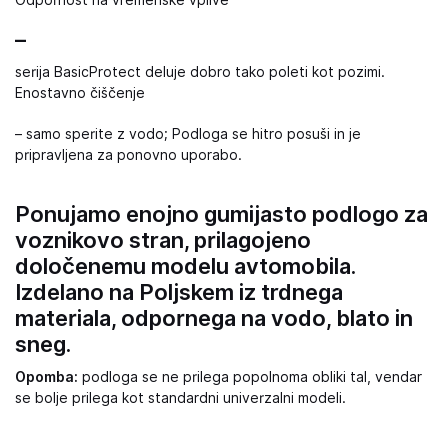
Odpornost na vremenske vplive
–
serija BasicProtect deluje dobro tako poleti kot pozimi.
Enostavno čiščenje
– samo sperite z vodo; Podloga se hitro posuši in je
pripravljena za ponovno uporabo.
Ponujamo enojno gumijasto podlogo za
voznikovo stran, prilagojeno
določenemu modelu avtomobila.
Izdelano na Poljskem iz trdnega
materiala, odpornega na vodo, blato in
sneg.
Opomba:
podloga se ne prilega popolnoma obliki tal, vendar
se bolje prilega kot standardni univerzalni modeli.