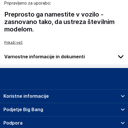
Pripravljeno za uporabo:
Preprosto ga namestite v vozilo -
zasnovano tako, da ustreza številnim
modelom.
Prikaži več
Varnostne informacije in dokumenti
Podatki o proizvajalcu
Podatki o proizvajalcu vključujejo informacije (naziv, naslov,
državo in elektronski naslov) povezane s proizvajalcem
izdelka.
Koristne informacije
Wielganizator
ul. Szkolna 6, 64-000 Racot
Prodajna mesta
Podjetje Big Bang
Poland
Splošni pogoji
piotrek@wielganizator.pl
O podjetju
Podpora
Storitve