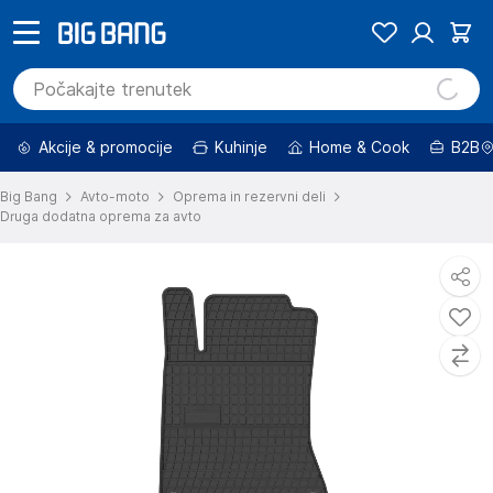
Akcije & promocije
Kuhinje
Home & Cook
B2B
Big Bang
Avto-moto
Oprema in rezervni deli
Druga dodatna oprema za avto