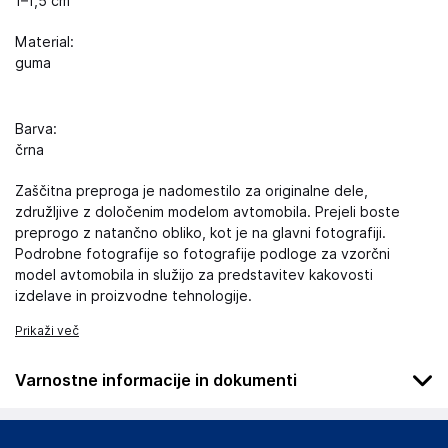
1–1,5 cm
Material:
guma
Barva:
črna
Zaščitna preproga je nadomestilo za originalne dele,
združljive z določenim modelom avtomobila. Prejeli boste
preprogo z natančno obliko, kot je na glavni fotografiji.
Podrobne fotografije so fotografije podloge za vzorčni
model avtomobila in služijo za predstavitev kakovosti
izdelave in proizvodne tehnologije.
Prikaži več
Varnostne informacije in dokumenti
Podatki o proizvajalcu
Podatki o proizvajalcu vključujejo informacije (naziv, naslov,