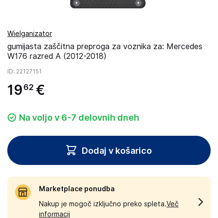
Wielganizator
gumijasta zaščitna preproga za voznika za: Mercedes
W176 razred A (2012-2018)
ID
: 22127151
19
€
62
Na voljo v 6-7 delovnih dneh
Dodaj v košarico
Marketplace ponudba
Nakup je mogoč izključno preko spleta.
Več
informacij