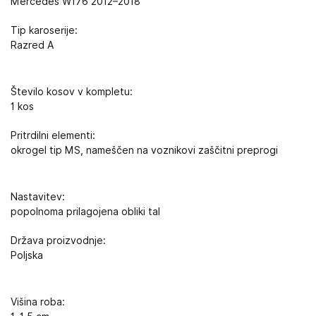
Mercedes W176 2012–2018
Tip karoserije:
Razred A
Število kosov v kompletu:
1 kos
Pritrdilni elementi:
okrogel tip MS, nameščen na voznikovi zaščitni preprogi
Nastavitev:
popolnoma prilagojena obliki tal
Država proizvodnje:
Poljska
Višina roba: