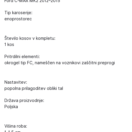
Ford C-MAX MK2 2012–2015
Tip karoserije:
enoprostorec
Število kosov v kompletu:
1 kos
Pritrdilni elementi:
okrogel tip FC, nameščen na voznikovi zaščitni preprogi
Nastavitev:
popolna prilagoditev obliki tal
Država proizvodnje:
Poljska
Višina roba: