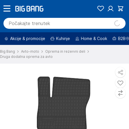
Akcije & promocije
Kuhinje
Home & Cook
B2B
Big Bang
Avto-moto
Oprema in rezervni deli
Druga dodatna oprema za avto