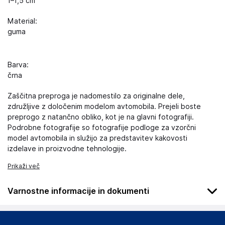
1–1,5 cm
Material:
guma
Barva:
črna
Zaščitna preproga je nadomestilo za originalne dele,
združljive z določenim modelom avtomobila. Prejeli boste
preprogo z natančno obliko, kot je na glavni fotografiji.
Podrobne fotografije so fotografije podloge za vzorčni
model avtomobila in služijo za predstavitev kakovosti
izdelave in proizvodne tehnologije.
Prikaži več
Varnostne informacije in dokumenti
Podatki o proizvajalcu
Podatki o proizvajalcu vključujejo informacije (naziv, naslov,