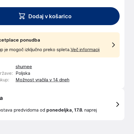
Dodaj v košarico
ketplace ponudba
p je mogoč izključno preko spleta.
Več informacij
shumee
države
:
Poljska
akup
:
Možnost vračila v 14 dneh
a
ostava
predvidoma od
ponedeljka, 17.8.
naprej