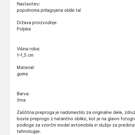
Nastavitev:
popolnoma prilagojena obliki tal
Država proizvodnje:
Poljska
Višina roba:
1–1,5 cm
Material:
guma
Barva:
črna
Zaščitna preproga je nadomestilo za originalne dele, zdru
boste preprogo z natančno obliko, kot je na glavni fotogra
podloge za vzorčni model avtomobila in služijo za predsta
tehnologije.