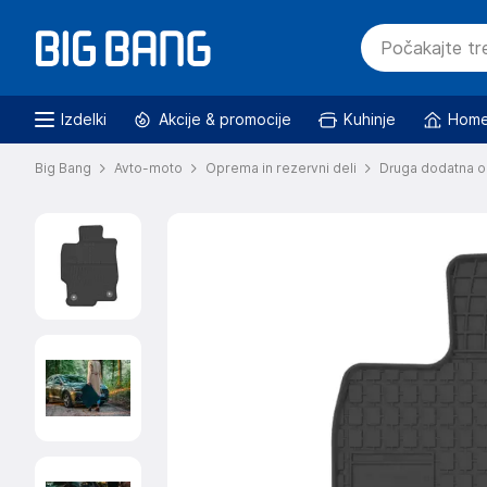
Izdelki
Akcije & promocije
Kuhinje
Home
Big Bang
Avto-moto
Oprema in rezervni deli
Druga dodatna o