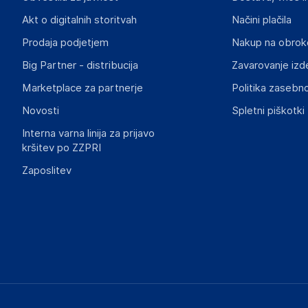
ul. Szkolna 6, 64-000 Racot
Poland
Akt o digitalnih storitvah
Načini plačila
piotrek@wielganizator.pl
Prodaja podjetjem
Nakup na obrok
Big Partner - distribucija
Zavarovanje izd
Slike o varnosti izdelka
Slike o varnosti izdelka vsebujejo opozorila na embalaži izd
Marketplace za partnerje
Politika zasebno
informacije, povezane z določenim izdelkom.
Novosti
Spletni piškotki
Interna varna linija za prijavo
kršitev po ZZPRI
Zaposlitev