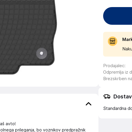
Mar
Naku
Prodajalec
:
Odpremlja iz 
Brezskrben n
Dostav
Standardna d
aš avto!
polnega prileganja, bo voznikov predpražnik