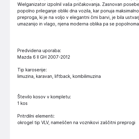
Wielganizator izpolnil vaša pričakovanja. Zasnovan poseb
popolno prileganje obliki dna vozila, kar ponuja maksimaln
preproga, ki je na voljo v elegantni črni barvi, je bila ustv
umazanijo in vlago, njena moderna oblika pa se popolnoma 
Predvidena uporaba:
Mazda 6 II GH 2007-2012
Tip karoserije:
limuzina, karavan, liftback, kombilimuzina
Število kosov v kompletu:
1 kos
Pritrdilni elementi:
okrogel tip VLV, nameščen na voznikovi zaščitni preprogi