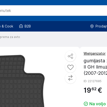
 & Cook
B2B
Prodaj
prema za avto
Wielganizator
gumijasta 
II GH limu
(2007-201
ID
: 22127685
19
€
62
Na voljo