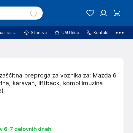
na mesta
Storitve
UAU klub
Kontakt
zaščitna preproga za voznika za: Mazda 6
zina, karavan, liftback, kombilimuzina
2)
 v 6-7 delovnih dneh