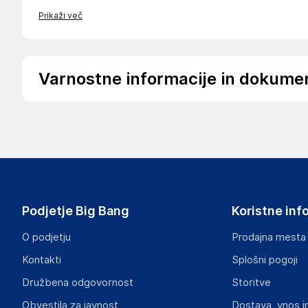
Prikaži več
Varnostne informacije in dokume
Podatki o proizvajalcu
Podatki o proizvajalcu vključujejo informacije (naziv, nasl
proizvajalcem izdelka.
Wielganizator
ul. Szkolna 6, 64-000 Racot
Poland
Podjetje Big Bang
Koristne inf
piotrek@wielganizator.pl
O podjetju
Prodajna mesta
Odgovorna oseba v EU
Kontakti
Splošni pogoji
Gospodarski subjekt s sedežem v EU, ki zagotavlja skladno
Družbena odgovornost
Storitve
Piotr Miedzinski
Obvestila za javnost
Dostava, vnos i