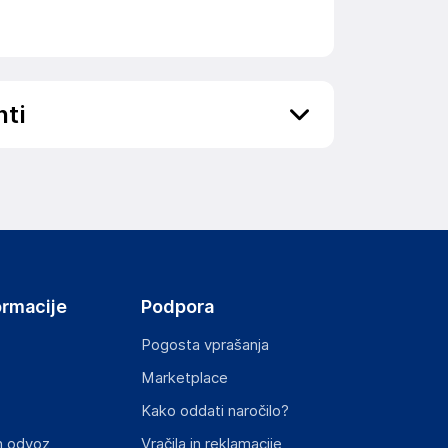
nti
ov, državo in elektronski naslov) povezane s
ormacije
Podpora
Pogosta vprašanja
Marketplace
st izdelka z zahtevanimi predpisi.
Kako oddati naročilo?
n odvoz
Vračila in reklamacije