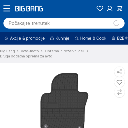
Akcije & promocije
Kuhinje
Home & Cook
B2B
Big Bang
Avto-moto
Oprema in rezervni deli
Druga dodatna oprema za avto