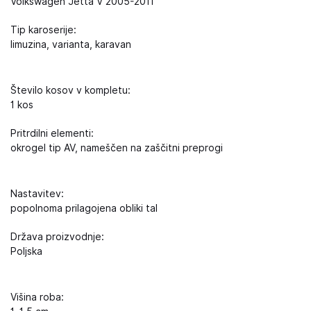
Volkswagen Jetta V 2005-2011
Tip karoserije:
limuzina, varianta, karavan
Število kosov v kompletu:
1 kos
Pritrdilni elementi:
okrogel tip AV, nameščen na zaščitni preprogi
Nastavitev:
popolnoma prilagojena obliki tal
Država proizvodnje:
Poljska
Višina roba: