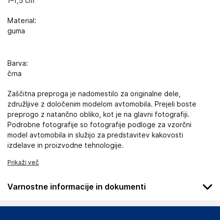
1–1,5 cm
Material:
guma
Barva:
črna
Zaščitna preproga je nadomestilo za originalne dele,
združljive z določenim modelom avtomobila. Prejeli boste
preprogo z natančno obliko, kot je na glavni fotografiji.
Podrobne fotografije so fotografije podloge za vzorčni
model avtomobila in služijo za predstavitev kakovosti
izdelave in proizvodne tehnologije.
Prikaži več
Varnostne informacije in dokumenti
Podatki o proizvajalcu
Podatki o proizvajalcu vključujejo informacije (naziv, naslov,