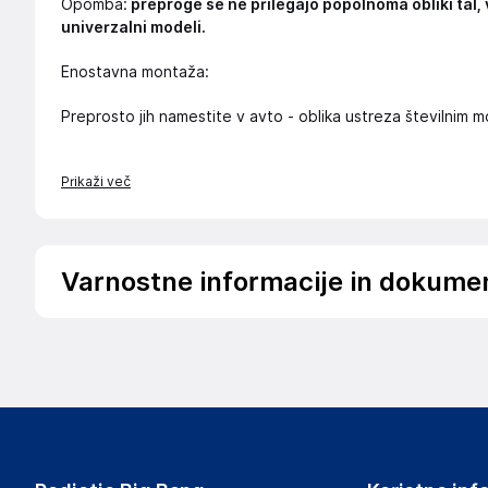
Opomba:
preproge se ne prilegajo popolnoma obliki tal, 
univerzalni modeli.
Enostavna montaža:
Preprosto jih namestite v avto - oblika ustreza številnim
Prikaži več
Varnostne informacije in dokume
Podatki o proizvajalcu
Podatki o proizvajalcu vključujejo informacije (naziv, nasl
proizvajalcem izdelka.
Wielganizator
ul. Szkolna 6, 64-000 Racot
Poland