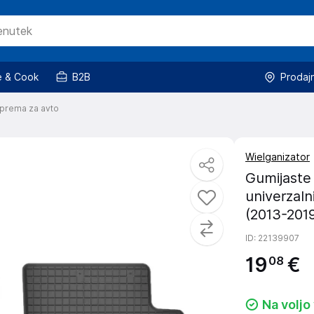
 & Cook
B2B
Prodaj
prema za avto
Wielganizator
Gumijaste 
univerzaln
(2013-201
ID
: 22139907
19
€
08
Na voljo