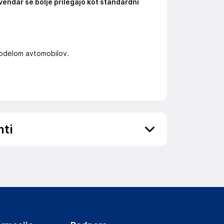
vendar se bolje prilegajo kot standardni
 modelom avtomobilov.
nti
ov, državo in elektronski naslov) povezane s