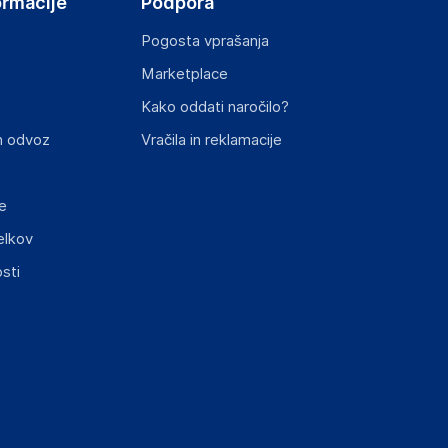
ormacije
Podpora
Pogosta vprašanja
Marketplace
st izdelka z zahtevanimi predpisi.
Kako oddati naročilo?
n odvoz
Vračila in reklamacije
e
elkov
elka in lahko vključujejo ključne varnostne
sti