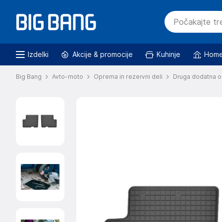
Izdelki
Akcije & promocije
Kuhinje
Home
Big Bang
Avto-moto
Oprema in rezervni deli
Druga dodatna o