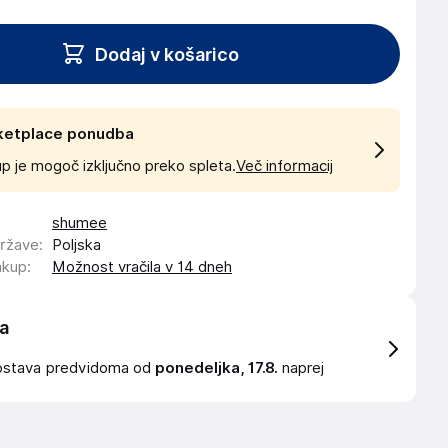
Dodaj v košarico
ketplace ponudba
p je mogoč izključno preko spleta.
Več informacij
shumee
države
:
Poljska
akup
:
Možnost vračila v 14 dneh
a
ostava
predvidoma od
ponedeljka, 17.8.
naprej