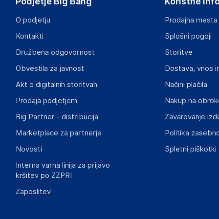
Podjetje Big Bang
Koristne inf
piotrek@wielganizator.pl
O podjetju
Prodajna mesta
Odgovorna oseba v EU
Kontakti
Splošni pogoji
Gospodarski subjekt s sedežem v EU, ki zagotavlja skladno
Družbena odgovornost
Storitve
Piotr Miedzinski
Obvestila za javnost
Dostava, vnos i
ul. Szkolna 6, 64-000 Racot
Poland
Akt o digitalnih storitvah
Načini plačila
piotrek@wielganizator.pl
Prodaja podjetjem
Nakup na obrok
Big Partner - distribucija
Zavarovanje izd
Slike o varnosti izdelka
Slike o varnosti izdelka vsebujejo opozorila na embalaži izd
Marketplace za partnerje
Politika zasebno
informacije, povezane z določenim izdelkom.
Novosti
Spletni piškotki
Interna varna linija za prijavo
kršitev po ZZPRI
Zaposlitev