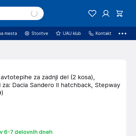
na mesta
Storitve
UAU klub
Kontakt
avtotepihe za zadnji del (2 kosa),
i za: Dacia Sandero II hatchback, Stepway
9)
 v 6-7 delovnih dneh