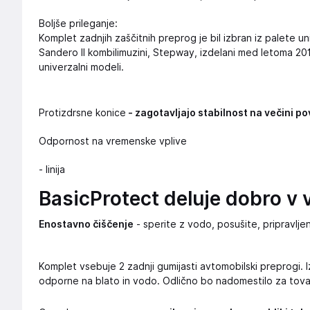
Boljše prileganje:
Komplet zadnjih zaščitnih preprog je bil izbran iz palete uni
Sandero II kombilimuzini, Stepway, izdelani med letoma 2013
univerzalni modeli.
Protizdrsne konice
- zagotavljajo stabilnost na večini po
Odpornost na vremenske vplive
- linija
BasicProtect deluje dobro v
Enostavno čiščenje
- sperite z vodo, posušite, pripravl
Komplet vsebuje 2 zadnji gumijasti avtomobilski preprogi. I
odporne na blato in vodo. Odlično bo nadomestilo za tova