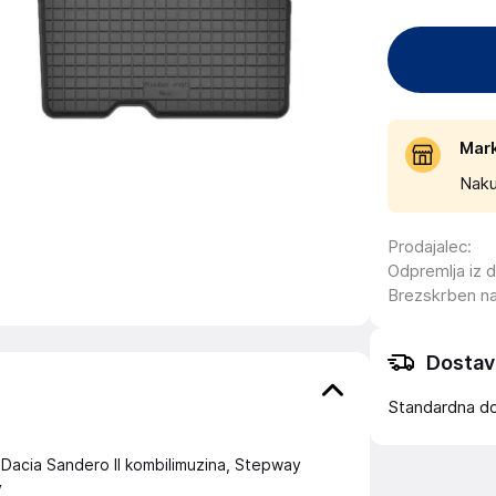
Mar
Naku
Prodajalec
:
Odpremlja iz 
Brezskrben n
Dostav
Standardna d
: Dacia Sandero II kombilimuzina, Stepway
v