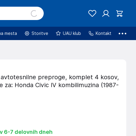
na mesta
Storitve
UAU klub
Kontakt
 avtotesnilne preproge, komplet 4 kosov,
e za: Honda Civic IV kombilimuzina (1987-
 v 6-7 delovnih dneh