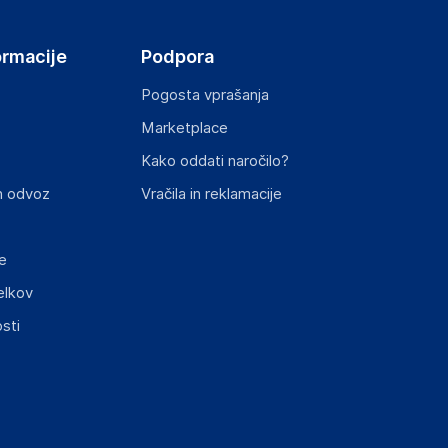
ormacije
Podpora
Pogosta vprašanja
Marketplace
st izdelka z zahtevanimi predpisi.
Kako oddati naročilo?
n odvoz
Vračila in reklamacije
e
elkov
elka in lahko vključujejo ključne varnostne
sti