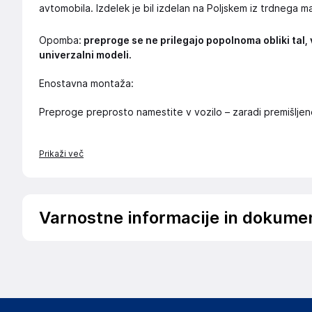
avtomobila. Izdelek je bil izdelan na Poljskem iz trdnega m
Opomba:
preproge se ne prilegajo popolnoma obliki tal, 
univerzalni modeli.
Enostavna montaža:
Preproge preprosto namestite v vozilo – zaradi premišljen
Prikaži več
Varnostne informacije in dokume
Podatki o proizvajalcu
Podatki o proizvajalcu vključujejo informacije (naziv, nasl
proizvajalcem izdelka.
Wielganizator