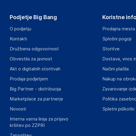
ul. Szkolna 6, 64-000 Racot
Poland
Podjetje Big Bang
Koristne inf
piotrek@wielganizator.pl
O podjetju
Prodajna mesta
Odgovorna oseba v EU
Kontakti
Splošni pogoji
Gospodarski subjekt s sedežem v EU, ki zagotavlja skladno
Družbena odgovornost
Storitve
Piotr Miedzinski
Obvestila za javnost
Dostava, vnos i
ul. Szkolna 6, 64-000 Racot
Poland
Akt o digitalnih storitvah
Načini plačila
piotrek@wielganizator.pl
Prodaja podjetjem
Nakup na obrok
Big Partner - distribucija
Zavarovanje izd
Slike o varnosti izdelka
Slike o varnosti izdelka vsebujejo opozorila na embalaži izd
Marketplace za partnerje
Politika zasebno
informacije, povezane z določenim izdelkom.
Novosti
Spletni piškotki
Interna varna linija za prijavo
kršitev po ZZPRI
Zaposlitev