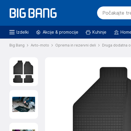
Izdelki
Akcije & promocije
Kuhinje
Home
Big Bang
Avto-moto
Oprema in rezervni deli
Druga dodatna o