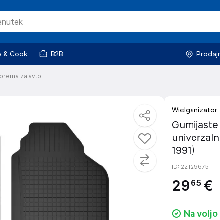
 & Cook
B2B
Prodaj
prema za avto
Wielganizator
Gumijaste
univerzaln
1991)
ID
: 22129675
29
€
65
Na voljo