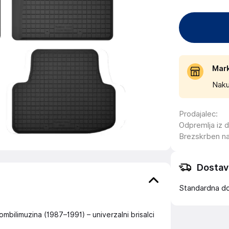
Mar
Naku
Prodajalec
:
Odpremlja iz 
Brezskrben n
Dostav
Standardna d
ombilimuzina (1987–1991) – univerzalni brisalci