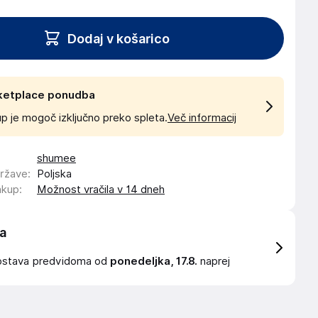
Dodaj v košarico
ketplace ponudba
p je mogoč izključno preko spleta.
Več informacij
shumee
države
:
Poljska
akup
:
Možnost vračila v 14 dneh
a
ostava
predvidoma od
ponedeljka, 17.8.
naprej