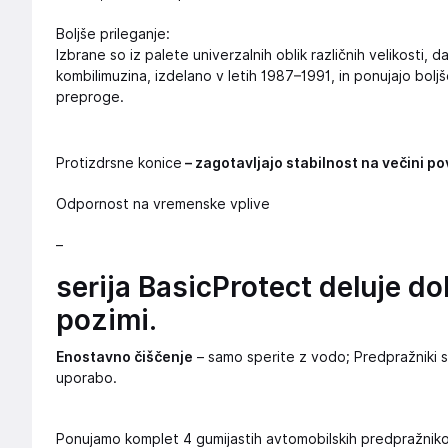
Boljše prileganje:
Izbrane so iz palete univerzalnih oblik različnih velikosti, d
kombilimuzina, izdelano v letih 1987–1991, in ponujajo bolj
preproge.
Protizdrsne konice
– zagotavljajo stabilnost na večini po
Odpornost na vremenske vplive
–
serija BasicProtect deluje do
pozimi.
Enostavno čiščenje
– samo sperite z vodo; Predpražniki se
uporabo.
Ponujamo komplet 4 gumijastih avtomobilskih predpražnik