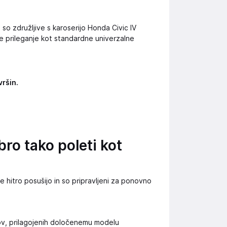
a so združljive s karoserijo Honda Civic IV
še prileganje kot standardne univerzalne
vršin.
bro tako poleti kot
 hitro posušijo in so pripravljeni za ponovno
ov, prilagojenih določenemu modelu