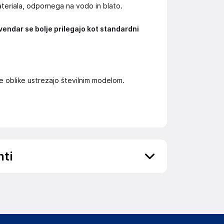
ateriala, odpornega na vodo in blato.
vendar se bolje prilegajo kot standardni
e oblike ustrezajo številnim modelom.
nti
ov, državo in elektronski naslov) povezane s