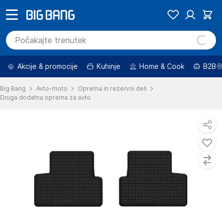
Akcije & promocije
Kuhinje
Home & Cook
B2B
Big Bang
Avto-moto
Oprema in rezervni deli
Druga dodatna oprema za avto