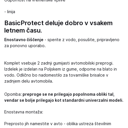
Odpornost na vremenske vplive
- linija
BasicProtect deluje dobro v vsakem
letnem času.
Enostavno čiščenje
- sperite z vodo, posušite, pripravljeno
za ponovno uporabo.
Komplet vsebuje 2 zadnji gumijasti avtomobilski preprogi.
Izdelek je izdelan na Poljskem iz gume, odporne na blato in
vodo. Odlično bo nadomestilo za tovarniške brisalce v
zadnjem delu avtomobila.
Opomba:
preproge se ne prilegajo popolnoma obliki tal,
vendar se bolje prilegajo kot standardni univerzalni modeli.
Enostavna montaža:
Preprosto jih namestite v avto - oblika ustreza številnim