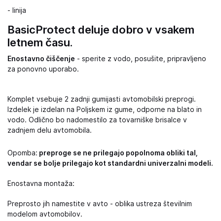
- linija
BasicProtect deluje dobro v vsakem
letnem času.
Enostavno čiščenje
- sperite z vodo, posušite, pripravljeno
za ponovno uporabo.
Komplet vsebuje 2 zadnji gumijasti avtomobilski preprogi.
Izdelek je izdelan na Poljskem iz gume, odporne na blato in
vodo. Odlično bo nadomestilo za tovarniške brisalce v
zadnjem delu avtomobila.
Opomba:
preproge se ne prilegajo popolnoma obliki tal,
vendar se bolje prilegajo kot standardni univerzalni modeli.
Enostavna montaža:
Preprosto jih namestite v avto - oblika ustreza številnim
modelom avtomobilov.