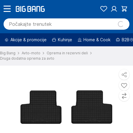
Akcije & promocije
Kuhinje
Home & Cook
B2B
Big Bang
Avto-moto
Oprema in rezervni deli
Druga dodatna oprema za avto