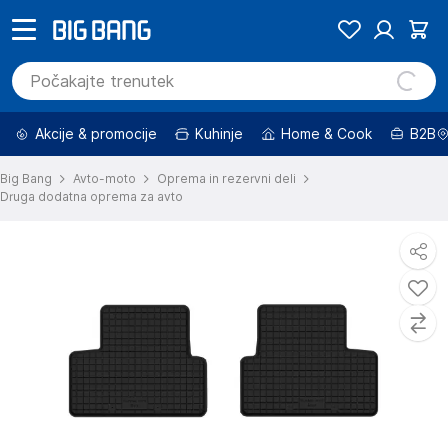
Akcije & promocije
Kuhinje
Home & Cook
B2B
Big Bang
Avto-moto
Oprema in rezervni deli
Druga dodatna oprema za avto