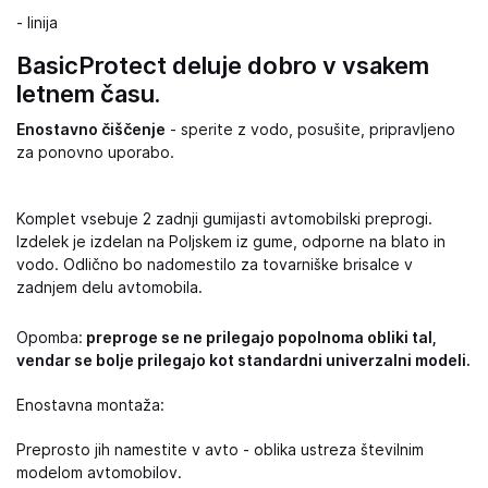
- linija
BasicProtect deluje dobro v vsakem
letnem času.
Enostavno čiščenje
- sperite z vodo, posušite, pripravljeno
za ponovno uporabo.
Komplet vsebuje 2 zadnji gumijasti avtomobilski preprogi.
Izdelek je izdelan na Poljskem iz gume, odporne na blato in
vodo. Odlično bo nadomestilo za tovarniške brisalce v
zadnjem delu avtomobila.
Opomba:
preproge se ne prilegajo popolnoma obliki tal,
vendar se bolje prilegajo kot standardni univerzalni modeli.
Enostavna montaža:
Preprosto jih namestite v avto - oblika ustreza številnim
modelom avtomobilov.