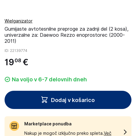
Wielganizator
Gumijaste avtotesnilne preproge za zadnji del (2 kosa),
univerzalne za: Daewoo Rezzo enoprostorec (2000-
2011)
ID
: 22139774
19
€
08
Na voljo v 6-7 delovnih dneh
Dodaj v košarico
Marketplace ponudba
Nakup je mogoč izključno preko spleta.
Več