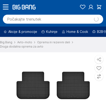
Akcije & promocije
Kuhinje
Home & Cook
B2B
Big Bang
Avto-moto
Oprema in rezervni deli
Druga dodatna oprema za avto