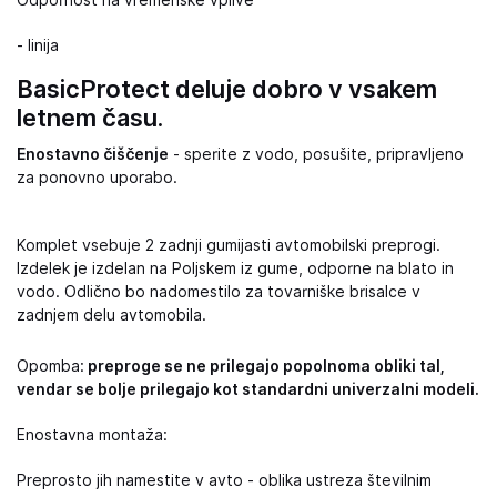
Odpornost na vremenske vplive
- linija
BasicProtect deluje dobro v vsakem
letnem času.
Enostavno čiščenje
- sperite z vodo, posušite, pripravljeno
za ponovno uporabo.
Komplet vsebuje 2 zadnji gumijasti avtomobilski preprogi.
Izdelek je izdelan na Poljskem iz gume, odporne na blato in
vodo. Odlično bo nadomestilo za tovarniške brisalce v
zadnjem delu avtomobila.
Opomba:
preproge se ne prilegajo popolnoma obliki tal,
vendar se bolje prilegajo kot standardni univerzalni modeli.
Enostavna montaža:
Preprosto jih namestite v avto - oblika ustreza številnim