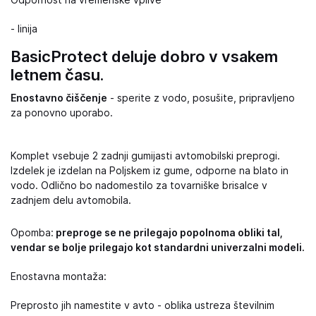
Odpornost na vremenske vplive
- linija
BasicProtect deluje dobro v vsakem
letnem času.
Enostavno čiščenje
- sperite z vodo, posušite, pripravljeno
za ponovno uporabo.
Komplet vsebuje 2 zadnji gumijasti avtomobilski preprogi.
Izdelek je izdelan na Poljskem iz gume, odporne na blato in
vodo. Odlično bo nadomestilo za tovarniške brisalce v
zadnjem delu avtomobila.
Opomba:
preproge se ne prilegajo popolnoma obliki tal,
vendar se bolje prilegajo kot standardni univerzalni modeli.
Enostavna montaža:
Preprosto jih namestite v avto - oblika ustreza številnim