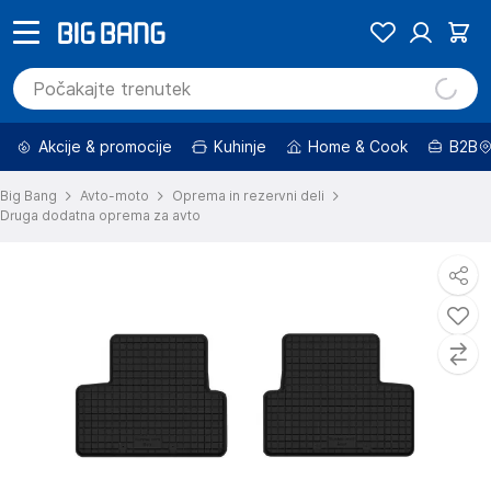
Akcije & promocije
Kuhinje
Home & Cook
B2B
Big Bang
Avto-moto
Oprema in rezervni deli
Druga dodatna oprema za avto