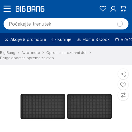
Akcije & promocije
Kuhinje
Home & Cook
B2B
Big Bang
Avto-moto
Oprema in rezervni deli
Druga dodatna oprema za avto