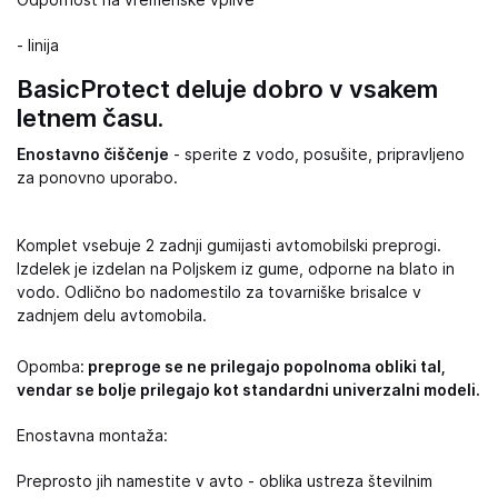
Odpornost na vremenske vplive
- linija
BasicProtect deluje dobro v vsakem
letnem času.
Enostavno čiščenje
- sperite z vodo, posušite, pripravljeno
za ponovno uporabo.
Komplet vsebuje 2 zadnji gumijasti avtomobilski preprogi.
Izdelek je izdelan na Poljskem iz gume, odporne na blato in
vodo. Odlično bo nadomestilo za tovarniške brisalce v
zadnjem delu avtomobila.
Opomba:
preproge se ne prilegajo popolnoma obliki tal,
vendar se bolje prilegajo kot standardni univerzalni modeli.
Enostavna montaža:
Preprosto jih namestite v avto - oblika ustreza številnim