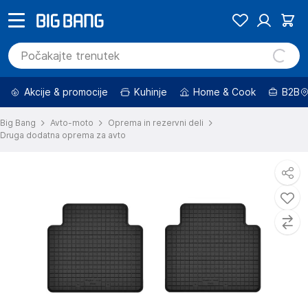
Akcije & promocije
Kuhinje
Home & Cook
B2B
Big Bang
Avto-moto
Oprema in rezervni deli
Druga dodatna oprema za avto