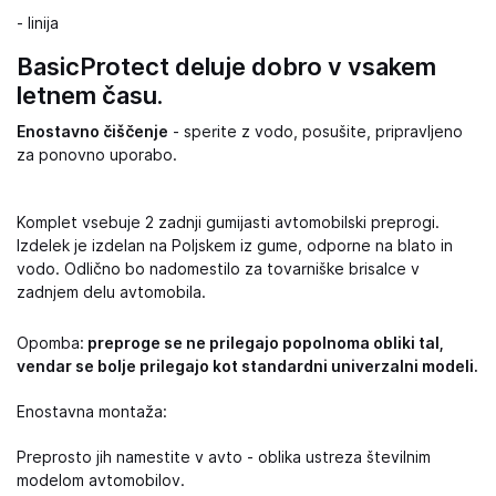
- linija
BasicProtect deluje dobro v vsakem
letnem času.
Enostavno čiščenje
- sperite z vodo, posušite, pripravljeno
za ponovno uporabo.
Komplet vsebuje 2 zadnji gumijasti avtomobilski preprogi.
Izdelek je izdelan na Poljskem iz gume, odporne na blato in
vodo. Odlično bo nadomestilo za tovarniške brisalce v
zadnjem delu avtomobila.
Opomba:
preproge se ne prilegajo popolnoma obliki tal,
vendar se bolje prilegajo kot standardni univerzalni modeli.
Enostavna montaža:
Preprosto jih namestite v avto - oblika ustreza številnim
modelom avtomobilov.