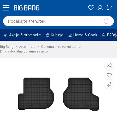
Akcije & promocije
Kuhinje
Home & Cook
B2B
Big Bang
Avto-moto
Oprema in rezervni deli
Druga dodatna oprema za avto