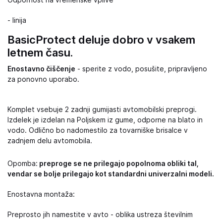
Odpornost na vremenske vplive
- linija
BasicProtect deluje dobro v vsakem
letnem času.
Enostavno čiščenje
- sperite z vodo, posušite, pripravljeno
za ponovno uporabo.
Komplet vsebuje 2 zadnji gumijasti avtomobilski preprogi.
Izdelek je izdelan na Poljskem iz gume, odporne na blato in
vodo. Odlično bo nadomestilo za tovarniške brisalce v
zadnjem delu avtomobila.
Opomba:
preproge se ne prilegajo popolnoma obliki tal,
vendar se bolje prilegajo kot standardni univerzalni modeli.
Enostavna montaža:
Preprosto jih namestite v avto - oblika ustreza številnim