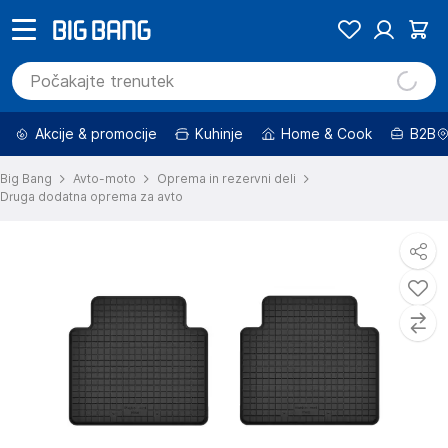
Akcije & promocije
Kuhinje
Home & Cook
B2B
Big Bang
Avto-moto
Oprema in rezervni deli
Druga dodatna oprema za avto