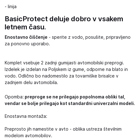
- linija
BasicProtect deluje dobro v vsakem
letnem času.
Enostavno čiščenje
- sperite z vodo, posušite, pripravljeno
za ponovno uporabo.
Komplet vsebuje 2 zadnji gumijasti avtomobilski preprogi.
Izdelek je izdelan na Poljskem iz gume, odporne na blato in
vodo. Odlično bo nadomestilo za tovarniške brisalce v
zadnjem delu avtomobila.
Opomba:
preproge se ne prilegajo popolnoma obliki tal,
vendar se bolje prilegajo kot standardni univerzalni modeli.
Enostavna montaža:
Preprosto jih namestite v avto - oblika ustreza številnim
modelom avtomobilov.