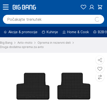
Akcije & promocije
Kuhinje
Home & Cook
B2B
Big Bang
Avto-moto
Oprema in rezervni deli
Druga dodatna oprema za avto