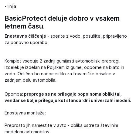
- linija
BasicProtect deluje dobro v vsakem
letnem času.
Enostavno čiščenje
- sperite z vodo, posušite, pripravljeno
za ponovno uporabo.
Komplet vsebuje 2 zadnji gumijasti avtomobilski preprogi.
Izdelek je izdelan na Poljskem iz gume, odporne na blato in
vodo. Odlično bo nadomestilo za tovarniške brisalce v
zadnjem delu avtomobila.
Opomba:
preproge se ne prilegajo popolnoma obliki tal,
vendar se bolje prilegajo kot standardni univerzalni modeli.
Enostavna montaža:
Preprosto jih namestite v avto - oblika ustreza številnim
modelom avtomobilov.