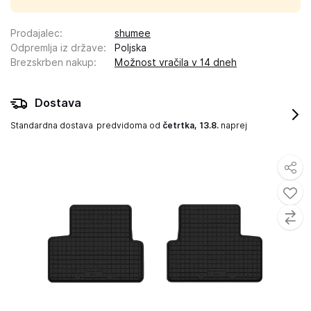
Prodajalec
:
shumee
Odpremlja iz države
:
Poljska
Brezskrben nakup
:
Možnost vračila v 14 dneh
Dostava
Standardna dostava
predvidoma od
četrtka, 13.8.
naprej