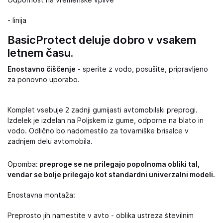
Odpornost na vremenske vplive
- linija
BasicProtect deluje dobro v vsakem
letnem času.
Enostavno čiščenje
- sperite z vodo, posušite, pripravljeno
za ponovno uporabo.
Komplet vsebuje 2 zadnji gumijasti avtomobilski preprogi.
Izdelek je izdelan na Poljskem iz gume, odporne na blato in
vodo. Odlično bo nadomestilo za tovarniške brisalce v
zadnjem delu avtomobila.
Opomba:
preproge se ne prilegajo popolnoma obliki tal,
vendar se bolje prilegajo kot standardni univerzalni modeli.
Enostavna montaža:
Preprosto jih namestite v avto - oblika ustreza številnim