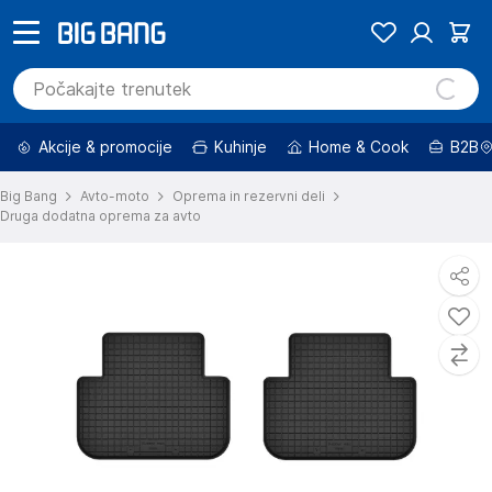
Akcije & promocije
Kuhinje
Home & Cook
B2B
Big Bang
Avto-moto
Oprema in rezervni deli
Druga dodatna oprema za avto