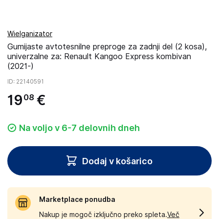
Wielganizator
Gumijaste avtotesnilne preproge za zadnji del (2 kosa),
univerzalne za: Renault Kangoo Express kombivan
(2021-)
ID
: 22140591
19
€
08
Na voljo v 6-7 delovnih dneh
Dodaj v košarico
Marketplace ponudba
Nakup je mogoč izključno preko spleta.
Več