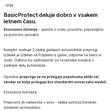
- linija
BasicProtect deluje dobro v vsakem
letnem času.
Enostavno čiščenje
- sperite z vodo, posušite, pripravljeno
za ponovno uporabo.
Komplet vsebuje 2 zadnji gumijasti avtomobilski preprogi.
Izdelek je izdelan na Poljskem iz gume, odporne na blato in
vodo. Odlično bo nadomestilo za tovarniške brisalce v
zadnjem delu avtomobila.
Opomba:
preproge se ne prilegajo popolnoma obliki tal,
vendar se bolje prilegajo kot standardni univerzalni modeli.
Enostavna montaža:
Preprosto jih namestite v avto - oblika ustreza številnim
modelom avtomobilov.