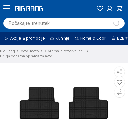
Akcije & promocije
Kuhinje
Home & Cook
B2B
Big Bang
Avto-moto
Oprema in rezervni deli
Druga dodatna oprema za avto