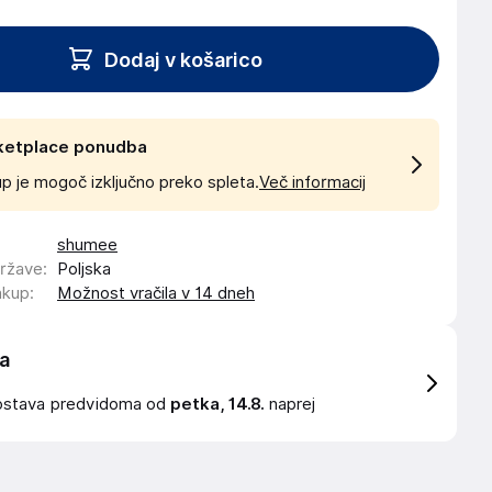
Dodaj v košarico
ketplace ponudba
p je mogoč izključno preko spleta.
Več informacij
shumee
države
:
Poljska
akup
:
Možnost vračila v 14 dneh
a
ostava
predvidoma od
petka, 14.8.
naprej