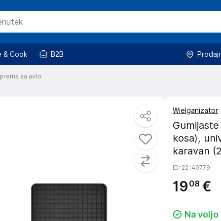
 & Cook
B2B
Prodaj
prema za avto
Wielganizator
Gumijaste 
kosa), uni
karavan (
ID
: 22140779
19
€
08
Na voljo