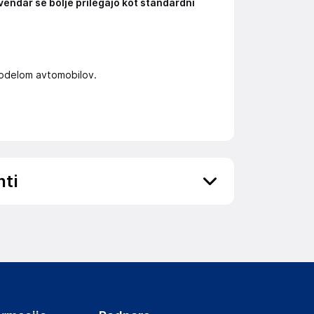
vendar se bolje prilegajo kot standardni
 modelom avtomobilov.
nti
ov, državo in elektronski naslov) povezane s