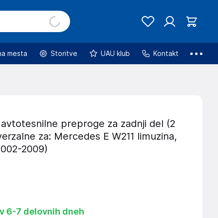
na mesta
Storitve
UAU klub
Kontakt
avtotesnilne preproge za zadnji del (2
verzalne za: Mercedes E W211 limuzina,
2002-2009)
 v 6-7 delovnih dneh