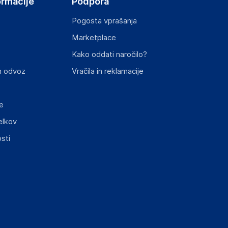
ormacije
Podpora
Pogosta vprašanja
Marketplace
st izdelka z zahtevanimi predpisi.
Kako oddati naročilo?
n odvoz
Vračila in reklamacije
e
elkov
elka in lahko vključujejo ključne varnostne
sti