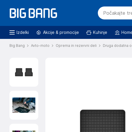
Izdelki
Akcije & promocije
Kuhinje
Home
Big Bang
Avto-moto
Oprema in rezervni deli
Druga dodatna o