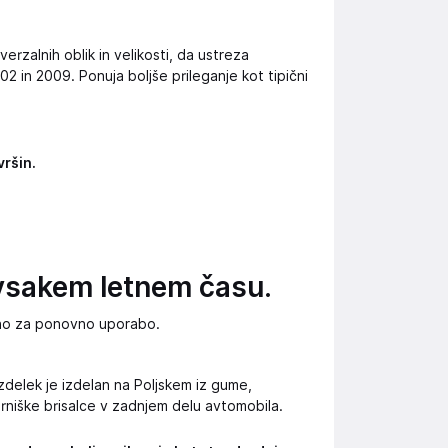
verzalnih oblik in velikosti, da ustreza
2 in 2009. Ponuja boljše prileganje kot tipični
vršin.
 vsakem letnem času.
jeno za ponovno uporabo.
zdelek je izdelan na Poljskem iz gume,
rniške brisalce v zadnjem delu avtomobila.