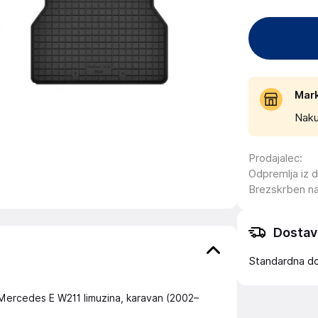
Mar
Naku
Prodajalec
:
Odpremlja iz 
Brezskrben n
Dostav
Standardna d
z: Mercedes E W211 limuzina, karavan (2002–