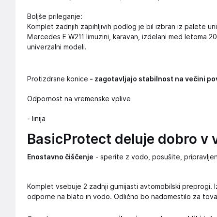
Boljše prileganje:
Komplet zadnjih zapihljivih podlog je bil izbran iz palete uni
Mercedes E W211 limuzini, karavan, izdelani med letoma 200
univerzalni modeli.
Protizdrsne konice
- zagotavljajo stabilnost na večini po
Odpornost na vremenske vplive
- linija
BasicProtect deluje dobro v
Enostavno čiščenje
- sperite z vodo, posušite, pripravl
Komplet vsebuje 2 zadnji gumijasti avtomobilski preprogi. I
odporne na blato in vodo. Odlično bo nadomestilo za tova