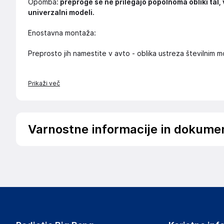
Opomba:
preproge se ne prilegajo popolnoma obliki tal, 
univerzalni modeli.
Enostavna montaža:
Preprosto jih namestite v avto - oblika ustreza številnim
Prikaži več
Varnostne informacije in dokume
Podatki o proizvajalcu
Podatki o proizvajalcu vključujejo informacije (naziv, nasl
proizvajalcem izdelka.
Wielganizator
ul. Szkolna 6, 64-000 Racot
Poland