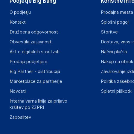
Podjetje Big Bang
Koristne inf
piotrek@wielganizator.pl
O podjetju
Prodajna mesta
Odgovorna oseba v EU
Kontakti
Splošni pogoji
Gospodarski subjekt s sedežem v EU, ki zagotavlja skladno
Družbena odgovornost
Storitve
Piotr Miedzinski
Obvestila za javnost
Dostava, vnos i
ul. Szkolna 6, 64-000 Racot
Poland
Akt o digitalnih storitvah
Načini plačila
piotrek@wielganizator.pl
Prodaja podjetjem
Nakup na obrok
Big Partner - distribucija
Zavarovanje izd
Slike o varnosti izdelka
Slike o varnosti izdelka vsebujejo opozorila na embalaži izd
Marketplace za partnerje
Politika zasebno
informacije, povezane z določenim izdelkom.
Novosti
Spletni piškotki
Interna varna linija za prijavo
kršitev po ZZPRI
Zaposlitev