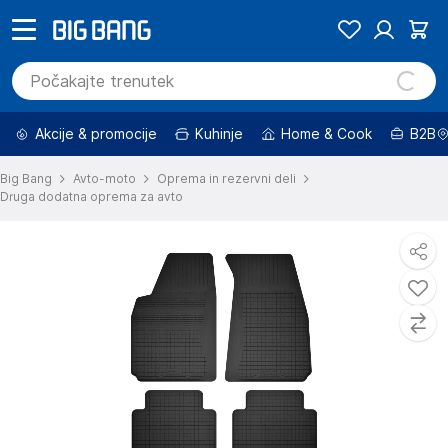
Akcije & promocije
Kuhinje
Home & Cook
B2B
Big Bang
Avto-moto
Oprema in rezervni deli
Druga dodatna oprema za avto