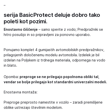
–
serija BasicProtect deluje dobro tako
poleti kot pozimi.
Enostavno čiščenje
– samo sperite z vodo; Predpražniki se
hitro posušijo in so pripravljeni za ponovno uporabo.
Ponujamo komplet 4 gumijastih avtomobilskih predpražnikov,
prilagojenih določenemu modelu avtomobila. Izdelek je bil
izdelan na Poljskem iz trdnega materiala, odpornega na vodo
in blato.
Opomba:
preproge se ne prilegajo popolnoma obliki tal,
vendar se bolje prilegajo kot standardni univerzalni modeli.
Enostavna montaža:
Preproge preprosto namestite v vozilo – zaradi premišljene
oblike ustrezajo številnim modelom.