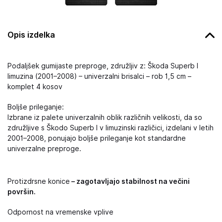
Opis izdelka
Podaljšek gumijaste preproge, združljiv z: Škoda Superb I
limuzina (2001–2008) – univerzalni brisalci – rob 1,5 cm –
komplet 4 kosov
Boljše prileganje:
Izbrane iz palete univerzalnih oblik različnih velikosti, da so
združljive s Škodo Superb I v limuzinski različici, izdelani v letih
2001–2008, ponujajo boljše prileganje kot standardne
univerzalne preproge.
Protizdrsne konice
– zagotavljajo stabilnost na večini
površin.
Odpornost na vremenske vplive