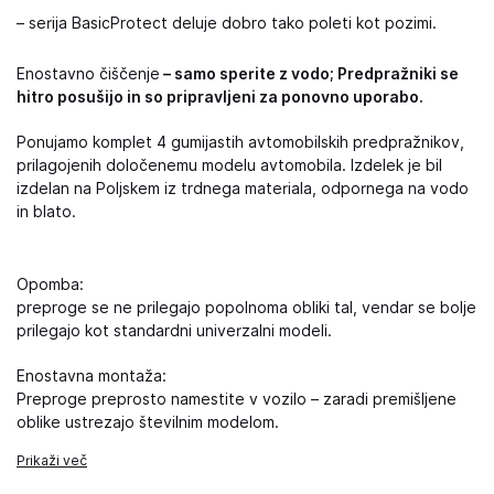
– serija BasicProtect deluje dobro tako poleti kot pozimi.
Enostavno čiščenje
– samo sperite z vodo; Predpražniki se
hitro posušijo in so pripravljeni za ponovno uporabo.
Ponujamo komplet 4 gumijastih avtomobilskih predpražnikov,
prilagojenih določenemu modelu avtomobila. Izdelek je bil
izdelan na Poljskem iz trdnega materiala, odpornega na vodo
in blato.
Opomba:
preproge se ne prilegajo popolnoma obliki tal, vendar se bolje
prilegajo kot standardni univerzalni modeli.
Enostavna montaža:
Preproge preprosto namestite v vozilo – zaradi premišljene
oblike ustrezajo številnim modelom.
Prikaži več