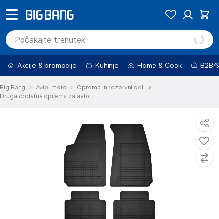
Akcije & promocije
Kuhinje
Home & Cook
B2B
Big Bang
Avto-moto
Oprema in rezervni deli
Druga dodatna oprema za avto