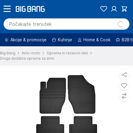
Akcije & promocije
Kuhinje
Home & Cook
B2B
Big Bang
Avto-moto
Oprema in rezervni deli
Druga dodatna oprema za avto