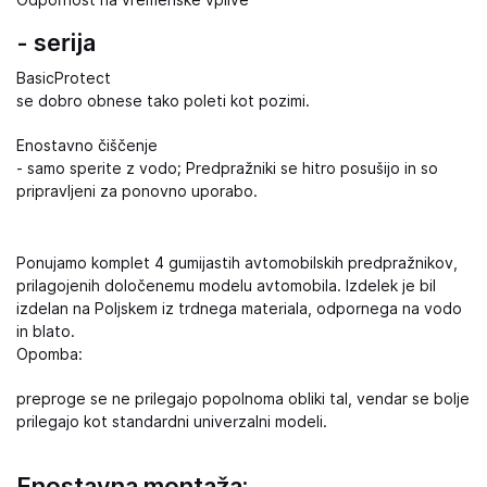
Odpornost na vremenske vplive
- serija
BasicProtect
se dobro obnese tako poleti kot pozimi.
Enostavno čiščenje
- samo sperite z vodo; Predpražniki se hitro posušijo in so
pripravljeni za ponovno uporabo.
Ponujamo komplet 4 gumijastih avtomobilskih predpražnikov,
prilagojenih določenemu modelu avtomobila. Izdelek je bil
izdelan na Poljskem iz trdnega materiala, odpornega na vodo
in blato.
Opomba:
preproge se ne prilegajo popolnoma obliki tal, vendar se bolje
prilegajo kot standardni univerzalni modeli.
Enostavna montaža: