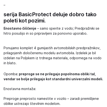
–
serija BasicProtect deluje dobro tako
poleti kot pozimi.
Enostavno čiščenje
– samo sperite z vodo; Predpražniki se
hitro posušijo in so pripravljeni za ponovno uporabo.
Ponujamo komplet 4 gumijastih avtomobilskih predpražnikov,
prilagojenih določenemu modelu avtomobila. Izdelek je bil
izdelan na Poljskem iz trdnega materiala, odpornega na vodo
in blato.
Opomba:
preproge se ne prilegajo popolnoma obliki tal,
vendar se bolje prilegajo kot standardni univerzalni modeli.
Enostavna montaža:
Preproge preprosto namestite v vozilo – zaradi premišljene
oblike ustrezajo številnim modelom.