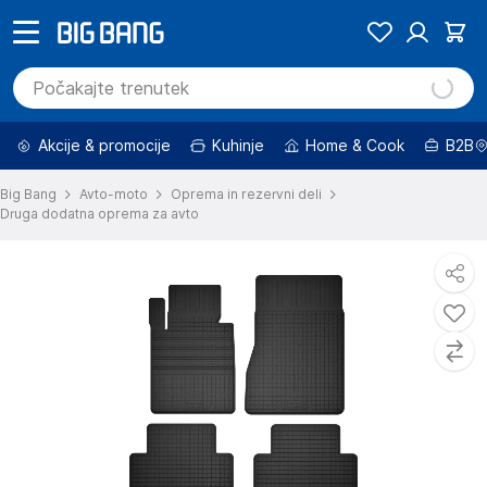
Akcije & promocije
Kuhinje
Home & Cook
B2B
Big Bang
Avto-moto
Oprema in rezervni deli
Druga dodatna oprema za avto