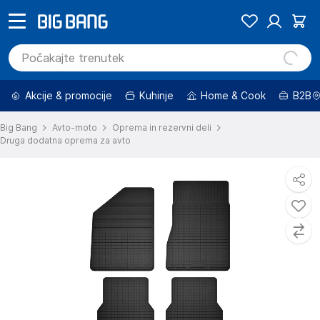
Akcije & promocije
Kuhinje
Home & Cook
B2B
Big Bang
Avto-moto
Oprema in rezervni deli
Druga dodatna oprema za avto