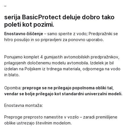
–
serija BasicProtect deluje dobro tako
poleti kot pozimi.
Enostavno čiščenje
– samo sperite z vodo; Predpražniki se
hitro posušijo in so pripravljeni za ponovno uporabo.
Ponujamo komplet 4 gumijastih avtomobilskih predpražnikov,
prilagojenih določenemu modelu avtomobila. Izdelek je bil
izdelan na Poljskem iz trdnega materiala, odpornega na vodo
in blato.
Opomba:
preproge se ne prilegajo popolnoma obliki tal,
vendar se bolje prilegajo kot standardni univerzalni modeli.
Enostavna montaža:
Preproge preprosto namestite v vozilo – zaradi premišljene
oblike ustrezajo številnim modelom.