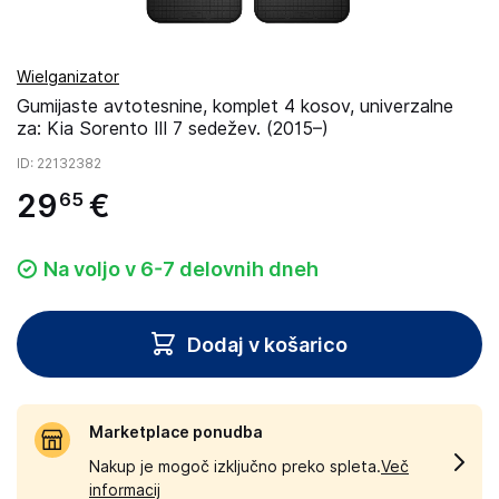
Wielganizator
Gumijaste avtotesnine, komplet 4 kosov, univerzalne
za: Kia Sorento III 7 sedežev. (2015–)
ID
: 22132382
29
€
65
Na voljo v 6-7 delovnih dneh
Dodaj v košarico
Marketplace ponudba
Nakup je mogoč izključno preko spleta.
Več
informacij