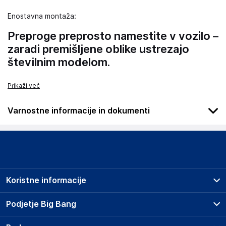
Enostavna montaža:
Preproge preprosto namestite v vozilo –
zaradi premišljene oblike ustrezajo
številnim modelom.
Prikaži več
Varnostne informacije in dokumenti
Podatki o proizvajalcu
Podatki o proizvajalcu vključujejo informacije (naziv, naslov,
državo in elektronski naslov) povezane s proizvajalcem
izdelka.
Koristne informacije
Wielganizator
ul. Szkolna 6, 64-000 Racot
Prodajna mesta
Podjetje Big Bang
Poland
Splošni pogoji
piotrek@wielganizator.pl
O podjetju