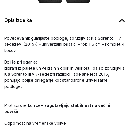
Opis izdelka
Povečevalnik gumijaste podloge, združljiv z: Kia Sorento III 7
sedežev. (2015-) – univerzalni brisalci – rob 1,5 cm – komplet 4
kosov
Boljše prileganje:
Izbrani iz palete univerzalnih oblik in velikosti, da so združljivi s
Kia Sorento III v 7-sedežni različici. izdelane leta 2015,
ponujajo boljše prileganje kot standardne univerzalne
podloge.
Protizdrsne konice
– zagotavljajo stabilnost na večini
površin.
Odpornost na vremenske vplive