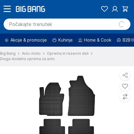
Akcije & promocije
Kuhinje
Home & Cook
B2B
Big Bang
Avto-moto
Oprema in rezervni deli
Druga dodatna oprema za avto