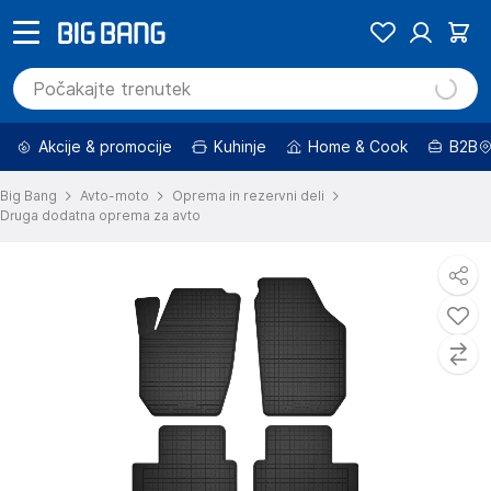
Akcije & promocije
Kuhinje
Home & Cook
B2B
Big Bang
Avto-moto
Oprema in rezervni deli
Druga dodatna oprema za avto