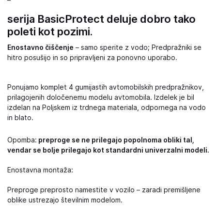
–
serija BasicProtect deluje dobro tako
poleti kot pozimi.
Enostavno čiščenje
– samo sperite z vodo; Predpražniki se
hitro posušijo in so pripravljeni za ponovno uporabo.
Ponujamo komplet 4 gumijastih avtomobilskih predpražnikov,
prilagojenih določenemu modelu avtomobila. Izdelek je bil
izdelan na Poljskem iz trdnega materiala, odpornega na vodo
in blato.
Opomba:
preproge se ne prilegajo popolnoma obliki tal,
vendar se bolje prilegajo kot standardni univerzalni modeli.
Enostavna montaža:
Preproge preprosto namestite v vozilo – zaradi premišljene
oblike ustrezajo številnim modelom.