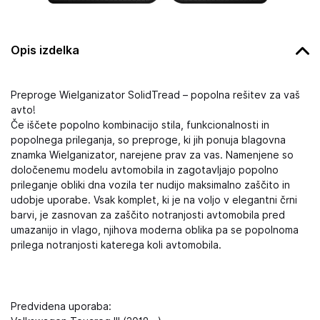
Opis izdelka
Preproge Wielganizator SolidTread – popolna rešitev za vaš
avto!
Če iščete popolno kombinacijo stila, funkcionalnosti in
popolnega prileganja, so preproge, ki jih ponuja blagovna
znamka Wielganizator, narejene prav za vas. Namenjene so
določenemu modelu avtomobila in zagotavljajo popolno
prileganje obliki dna vozila ter nudijo maksimalno zaščito in
udobje uporabe. Vsak komplet, ki je na voljo v elegantni črni
barvi, je zasnovan za zaščito notranjosti avtomobila pred
umazanijo in vlago, njihova moderna oblika pa se popolnoma
prilega notranjosti katerega koli avtomobila.
Predvidena uporaba: