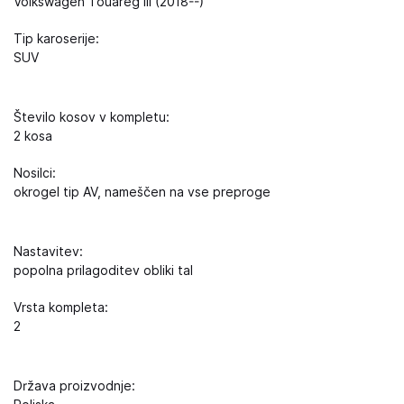
Volkswagen Touareg III (2018--)
Tip karoserije:
SUV
Število kosov v kompletu:
2 kosa
Nosilci:
okrogel tip AV, nameščen na vse preproge
Nastavitev:
popolna prilagoditev obliki tal
Vrsta kompleta:
2
Država proizvodnje: