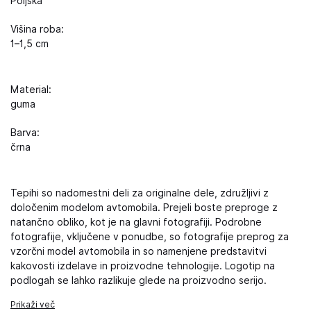
Poljska
Višina roba:
1–1,5 cm
Material:
guma
Barva:
črna
Tepihi so nadomestni deli za originalne dele, združljivi z
določenim modelom avtomobila. Prejeli boste preproge z
natančno obliko, kot je na glavni fotografiji. Podrobne
fotografije, vključene v ponudbe, so fotografije preprog za
vzorčni model avtomobila in so namenjene predstavitvi
kakovosti izdelave in proizvodne tehnologije. Logotip na
podlogah se lahko razlikuje glede na proizvodno serijo.
Prikaži več