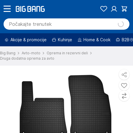
Akcije & promocije
Kuhinje
Home & Cook
B2B
Big Bang
Avto-moto
Oprema in rezervni deli
Druga dodatna oprema za avto