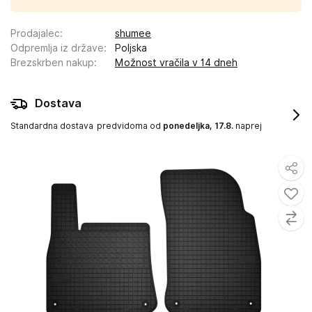
Prodajalec
:
shumee
Odpremlja iz države
:
Poljska
Brezskrben nakup
:
Možnost vračila v 14 dneh
Dostava
Standardna dostava
predvidoma od
ponedeljka, 17.8.
naprej