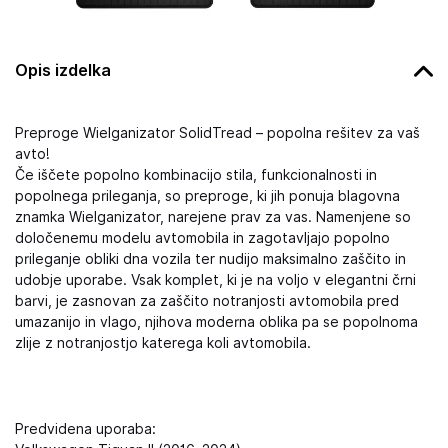
Opis izdelka
Preproge Wielganizator SolidTread – popolna rešitev za vaš
avto!
Če iščete popolno kombinacijo stila, funkcionalnosti in
popolnega prileganja, so preproge, ki jih ponuja blagovna
znamka Wielganizator, narejene prav za vas. Namenjene so
določenemu modelu avtomobila in zagotavljajo popolno
prileganje obliki dna vozila ter nudijo maksimalno zaščito in
udobje uporabe. Vsak komplet, ki je na voljo v elegantni črni
barvi, je zasnovan za zaščito notranjosti avtomobila pred
umazanijo in vlago, njihova moderna oblika pa se popolnoma
zlije z notranjostjo katerega koli avtomobila.
Predvidena uporaba: