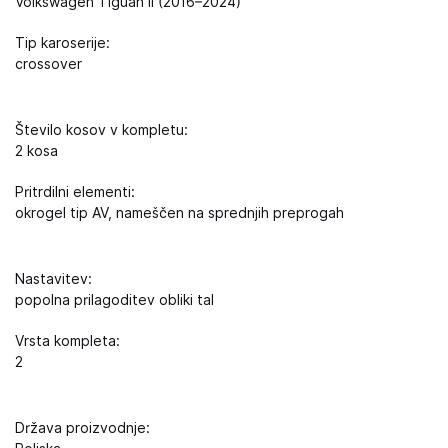
Volkswagen Tiguan II (2016–2024)
Tip karoserije:
crossover
Število kosov v kompletu:
2 kosa
Pritrdilni elementi:
okrogel tip AV, nameščen na sprednjih preprogah
Nastavitev:
popolna prilagoditev obliki tal
Vrsta kompleta:
2
Država proizvodnje: