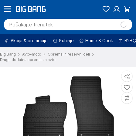
Akcije & promocije
Kuhinje
Home & Cook
B2B
Big Bang
Avto-moto
Oprema in rezervni deli
Druga dodatna oprema za avto