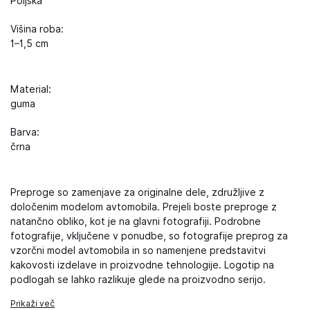
Poljska
Višina roba:
1–1,5 cm
Material:
guma
Barva:
črna
Preproge so zamenjave za originalne dele, združljive z
določenim modelom avtomobila. Prejeli boste preproge z
natančno obliko, kot je na glavni fotografiji. Podrobne
fotografije, vključene v ponudbe, so fotografije preprog za
vzorčni model avtomobila in so namenjene predstavitvi
kakovosti izdelave in proizvodne tehnologije. Logotip na
podlogah se lahko razlikuje glede na proizvodno serijo.
Prikaži več