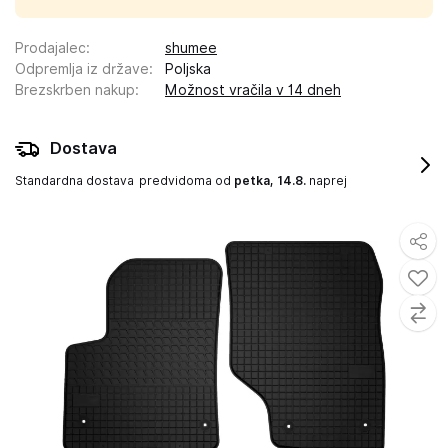
Prodajalec
:
shumee
Odpremlja iz države
:
Poljska
Brezskrben nakup
:
Možnost vračila v 14 dneh
Dostava
Standardna dostava
predvidoma od
petka, 14.8.
naprej