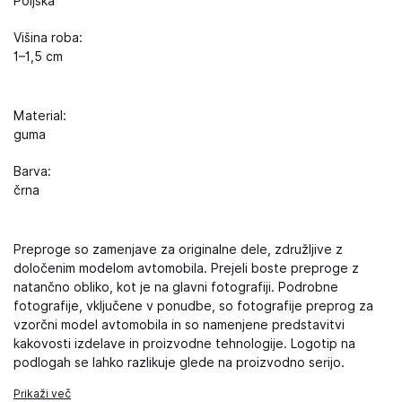
Poljska
Višina roba:
1–1,5 cm
Material:
guma
Barva:
črna
Preproge so zamenjave za originalne dele, združljive z
določenim modelom avtomobila. Prejeli boste preproge z
natančno obliko, kot je na glavni fotografiji. Podrobne
fotografije, vključene v ponudbe, so fotografije preprog za
vzorčni model avtomobila in so namenjene predstavitvi
kakovosti izdelave in proizvodne tehnologije. Logotip na
podlogah se lahko razlikuje glede na proizvodno serijo.
Prikaži več