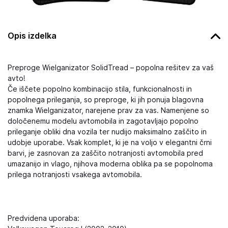
Opis izdelka
Preproge Wielganizator SolidTread – popolna rešitev za vaš
avto!
Če iščete popolno kombinacijo stila, funkcionalnosti in
popolnega prileganja, so preproge, ki jih ponuja blagovna
znamka Wielganizator, narejene prav za vas. Namenjene so
določenemu modelu avtomobila in zagotavljajo popolno
prileganje obliki dna vozila ter nudijo maksimalno zaščito in
udobje uporabe. Vsak komplet, ki je na voljo v elegantni črni
barvi, je zasnovan za zaščito notranjosti avtomobila pred
umazanijo in vlago, njihova moderna oblika pa se popolnoma
prilega notranjosti vsakega avtomobila.
Predvidena uporaba: