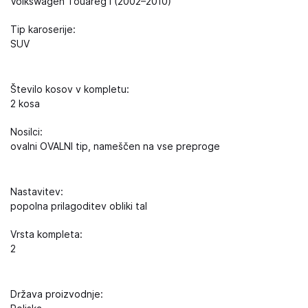
Volkswagen Touareg I (2002–2010)
Tip karoserije:
SUV
Število kosov v kompletu:
2 kosa
Nosilci:
ovalni OVALNI tip, nameščen na vse preproge
Nastavitev:
popolna prilagoditev obliki tal
Vrsta kompleta:
2
Država proizvodnje: