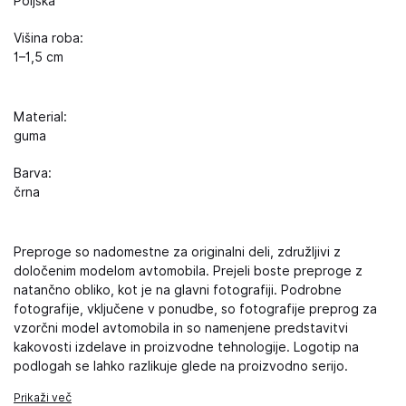
Poljska
Višina roba:
1–1,5 cm
Material:
guma
Barva:
črna
Preproge so nadomestne za originalni deli, združljivi z
določenim modelom avtomobila. Prejeli boste preproge z
natančno obliko, kot je na glavni fotografiji. Podrobne
fotografije, vključene v ponudbe, so fotografije preprog za
vzorčni model avtomobila in so namenjene predstavitvi
kakovosti izdelave in proizvodne tehnologije. Logotip na
podlogah se lahko razlikuje glede na proizvodno serijo.
Prikaži več