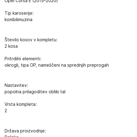
Opel Corsa E (2015–2020)
Tip karoserije:
kombilimuzina
Število kosov v kompletu:
2 kosa
Pritrdilni elementi:
okrogli, tipa OP, nameščeni na sprednjih preprogah
Nastavitev:
popolna prilagoditev obliki tal
Vrsta kompleta:
2
Država proizvodnje: