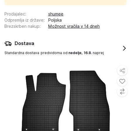
Prodajalec
:
shumee
Odpremlja iz države
:
Poljska
Brezskrben nakup
:
Možnost vračila v 14 dneh
Dostava
Standardna dostava
predvidoma od
nedelje, 16.8.
naprej