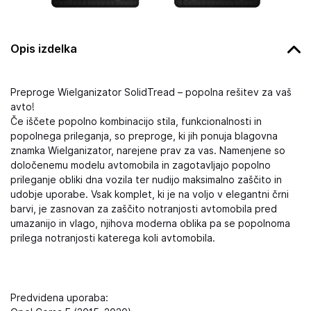
Opis izdelka
Preproge Wielganizator SolidTread – popolna rešitev za vaš
avto!
Če iščete popolno kombinacijo stila, funkcionalnosti in
popolnega prileganja, so preproge, ki jih ponuja blagovna
znamka Wielganizator, narejene prav za vas. Namenjene so
določenemu modelu avtomobila in zagotavljajo popolno
prileganje obliki dna vozila ter nudijo maksimalno zaščito in
udobje uporabe. Vsak komplet, ki je na voljo v elegantni črni
barvi, je zasnovan za zaščito notranjosti avtomobila pred
umazanijo in vlago, njihova moderna oblika pa se popolnoma
prilega notranjosti katerega koli avtomobila.
Predvidena uporaba: