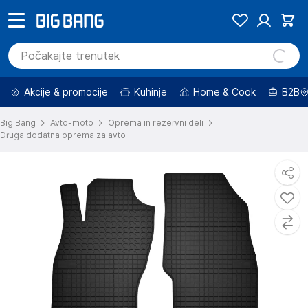
Akcije & promocije
Kuhinje
Home & Cook
B2B
Big Bang
Avto-moto
Oprema in rezervni deli
Druga dodatna oprema za avto