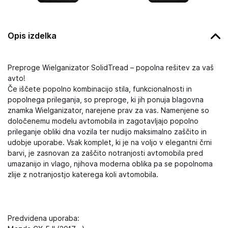
Opis izdelka
Preproge Wielganizator SolidTread – popolna rešitev za vaš
avto!
Če iščete popolno kombinacijo stila, funkcionalnosti in
popolnega prileganja, so preproge, ki jih ponuja blagovna
znamka Wielganizator, narejene prav za vas. Namenjene so
določenemu modelu avtomobila in zagotavljajo popolno
prileganje obliki dna vozila ter nudijo maksimalno zaščito in
udobje uporabe. Vsak komplet, ki je na voljo v elegantni črni
barvi, je zasnovan za zaščito notranjosti avtomobila pred
umazanijo in vlago, njihova moderna oblika pa se popolnoma
zlije z notranjostjo katerega koli avtomobila.
Predvidena uporaba: