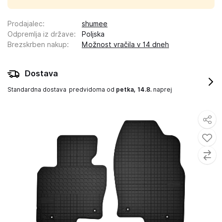
Prodajalec
:
shumee
Odpremlja iz države
:
Poljska
Brezskrben nakup
:
Možnost vračila v 14 dneh
Dostava
Standardna dostava
predvidoma od
petka, 14.8.
naprej