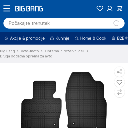
Akcije & promocije
Kuhinje
Home & Cook
B2B
Big Bang
Avto-moto
Oprema in rezervni deli
Druga dodatna oprema za avto