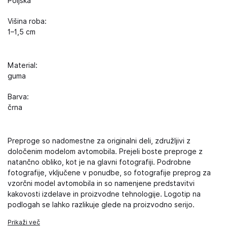
Poljska
Višina roba:
1–1,5 cm
Material:
guma
Barva:
črna
Preproge so nadomestne za originalni deli, združljivi z
določenim modelom avtomobila. Prejeli boste preproge z
natančno obliko, kot je na glavni fotografiji. Podrobne
fotografije, vključene v ponudbe, so fotografije preprog za
vzorčni model avtomobila in so namenjene predstavitvi
kakovosti izdelave in proizvodne tehnologije. Logotip na
podlogah se lahko razlikuje glede na proizvodno serijo.
Prikaži več