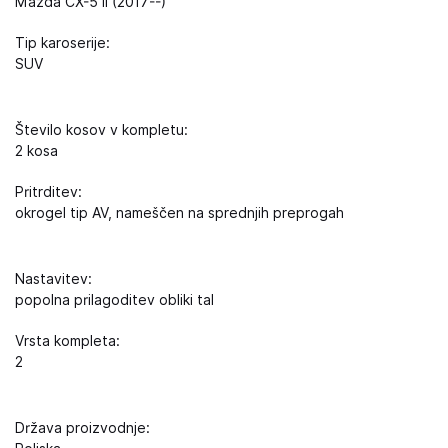
Mazda CX-5 II (2017--)
Tip karoserije:
SUV
Število kosov v kompletu:
2 kosa
Pritrditev:
okrogel tip AV, nameščen na sprednjih preprogah
Nastavitev:
popolna prilagoditev obliki tal
Vrsta kompleta:
2
Država proizvodnje: