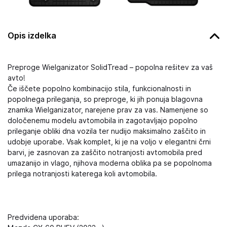
Opis izdelka
Preproge Wielganizator SolidTread – popolna rešitev za vaš
avto!
Če iščete popolno kombinacijo stila, funkcionalnosti in
popolnega prileganja, so preproge, ki jih ponuja blagovna
znamka Wielganizator, narejene prav za vas. Namenjene so
določenemu modelu avtomobila in zagotavljajo popolno
prileganje obliki dna vozila ter nudijo maksimalno zaščito in
udobje uporabe. Vsak komplet, ki je na voljo v elegantni črni
barvi, je zasnovan za zaščito notranjosti avtomobila pred
umazanijo in vlago, njihova moderna oblika pa se popolnoma
prilega notranjosti katerega koli avtomobila.
Predvidena uporaba: