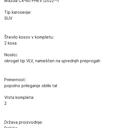
Mazda CX-60 PHEV (2022--)
Tip karoserije:
SUV
Število kosov v kompletu:
2 kosa
Nosilci:
okrogel tip VLV, nameščen na sprednjih preprogah
Primernost:
popolno prileganje obliki tal
Vrsta kompleta:
2
Država proizvodnje: