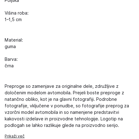
Poljska
Višina roba:
1–1,5 cm
Material:
guma
Barva:
črna
Preproge so zamenjave za originalne dele, združljive z
določenim modelom avtomobila. Prejeli boste preproge z
natančno obliko, kot je na glavni fotografiji. Podrobne
fotografije, vključene v ponudbe, so fotografije preprog za
vzorčni model avtomobila in so namenjene predstavitvi
kakovosti izdelave in proizvodne tehnologije. Logotip na
podlogah se lahko razlikuje glede na proizvodno serijo.
Prikaži več