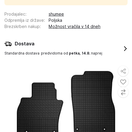
Prodajalec
:
shumee
Odpremlja iz države
:
Poljska
Brezskrben nakup
:
Možnost vračila v 14 dneh
Dostava
Standardna dostava
predvidoma od
petka, 14.8.
naprej