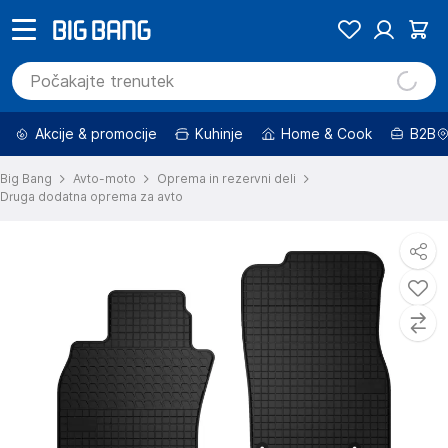
Akcije & promocije
Kuhinje
Home & Cook
B2B
Big Bang
Avto-moto
Oprema in rezervni deli
Druga dodatna oprema za avto