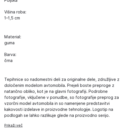
Poljska
Višina roba:
1–1,5 cm
Material:
guma
Barva:
črna
Tepihnice so nadomestni deli za originalne dele, združljive z
določenim modelom avtomobila. Prejeli boste preproge z
natančno obliko, kot je na glavni fotografiji. Podrobne
fotografije, vključene v ponudbe, so fotografije preprog za
vzorčni model avtomobila in so namenjene predstavitvi
kakovosti izdelave in proizvodne tehnologije. Logotip na
podlogah se lahko razlikuje glede na proizvodno serijo.
Prikaži več