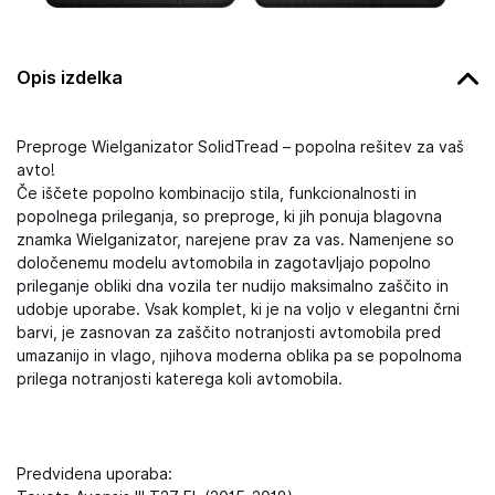
Opis izdelka
Preproge Wielganizator SolidTread – popolna rešitev za vaš
avto!
Če iščete popolno kombinacijo stila, funkcionalnosti in
popolnega prileganja, so preproge, ki jih ponuja blagovna
znamka Wielganizator, narejene prav za vas. Namenjene so
določenemu modelu avtomobila in zagotavljajo popolno
prileganje obliki dna vozila ter nudijo maksimalno zaščito in
udobje uporabe. Vsak komplet, ki je na voljo v elegantni črni
barvi, je zasnovan za zaščito notranjosti avtomobila pred
umazanijo in vlago, njihova moderna oblika pa se popolnoma
prilega notranjosti katerega koli avtomobila.
Predvidena uporaba: