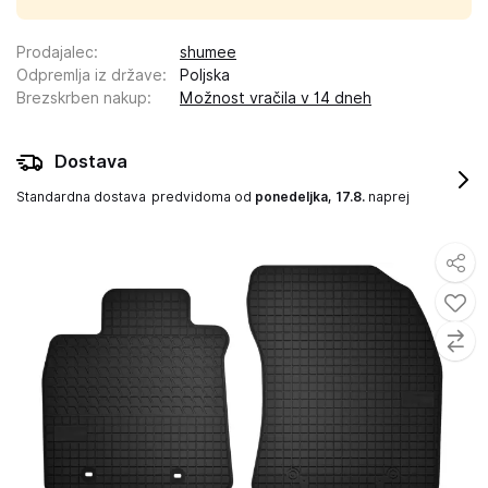
Prodajalec
:
shumee
Odpremlja iz države
:
Poljska
Brezskrben nakup
:
Možnost vračila v 14 dneh
Dostava
Standardna dostava
predvidoma od
ponedeljka, 17.8.
naprej