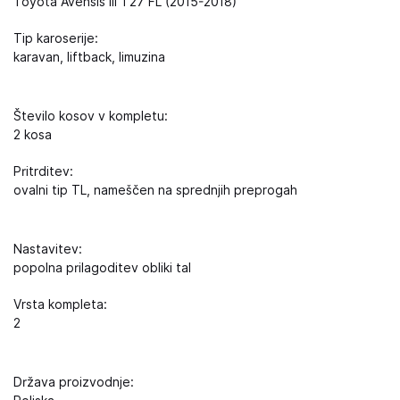
Toyota Avensis III T27 FL (2015-2018)
Tip karoserije:
karavan, liftback, limuzina
Število kosov v kompletu:
2 kosa
Pritrditev:
ovalni tip TL, nameščen na sprednjih preprogah
Nastavitev:
popolna prilagoditev obliki tal
Vrsta kompleta:
2
Država proizvodnje: