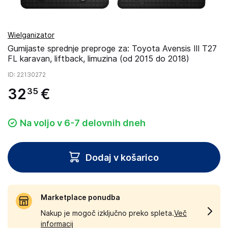
Wielganizator
Gumijaste sprednje preproge za: Toyota Avensis III T27
FL karavan, liftback, limuzina (od 2015 do 2018)
ID
: 22130272
32
€
35
Na voljo v 6-7 delovnih dneh
Dodaj v košarico
Marketplace ponudba
Nakup je mogoč izključno preko spleta.
Več
informacij