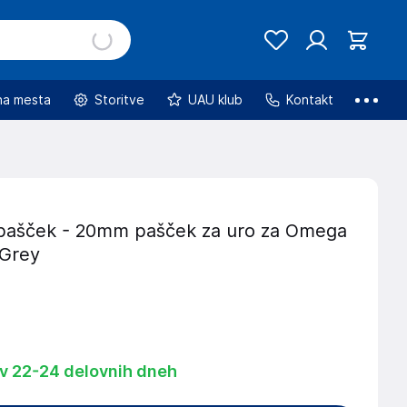
na mesta
Storitve
UAU klub
Kontakt
 pašček - 20mm pašček za uro za Omega
 Grey
 v 22-24 delovnih dneh