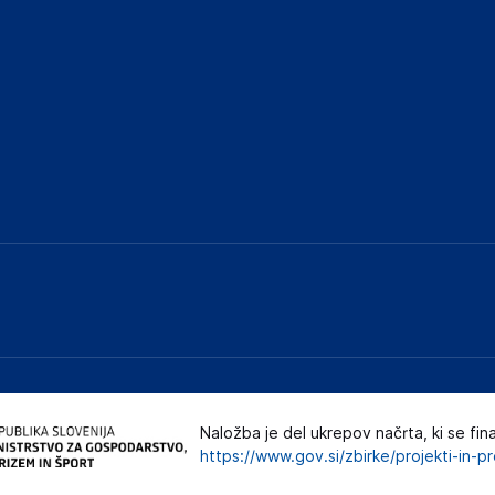
ključnimi informacijami, povezanimi z določenim
Naložba je del ukrepov načrta, ki se fin
https://www.gov.si/zbirke/projekti-in-