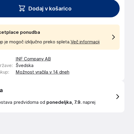
Dodaj v košarico
ketplace ponudba
p je mogoč izključno preko spleta.
Več informacij
INF Company AB
države
:
Švedska
akup
:
Možnost vračila v 14 dneh
a
ostava
predvidoma od
ponedeljka, 7.9.
naprej