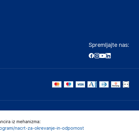
Spremljajte nas:
ancira iz mehanizma:
programi/nacrt-za-okrevanje-in-odpornost