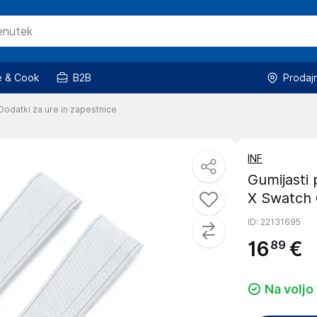
 & Cook
B2B
Prodaj
Dodatki za ure in zapestnice
INF
Gumijasti
X Swatch
ID
: 22131695
16
€
89
Na voljo