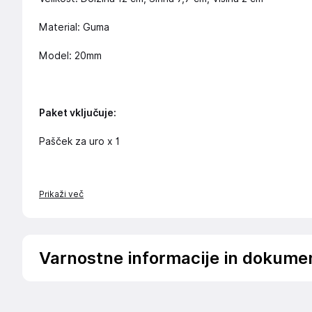
Material: Guma
Model: 20mm
Paket vključuje:
Pašček za uro x 1
Prikaži več
Varnostne informacije in dokume
Da bi se izognili nevarnosti, izdelek hranite izven dosega d