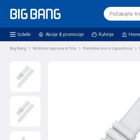
Izdelki
Akcije & promocije
Kuhinje
Home
Big Bang
Mobilne naprave in foto
Pametne ure in zapestnice