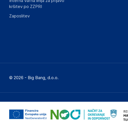
Interna varna linija za prijavo
kršitev po ZZPRI
Zaposlitev
Dokumenti o varnosti izdelka
Produktni dokumenti z opozorili ter varnostnimi in drugimi 
izdelkom.
8980f21b7c1f8690731874bc1d13a6e5aec4856c.pdf
© 2026 - Big Bang, d.o.o.