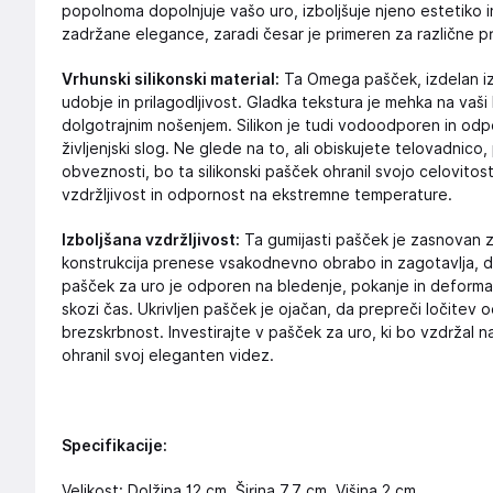
popolnoma dopolnjuje vašo uro, izboljšuje njeno estetiko in
zadržane elegance, zaradi česar je primeren za različne pr
Vrhunski silikonski material:
Ta Omega pašček, izdelan iz
udobje in prilagodljivost. Gladka tekstura je mehka na vaši
dolgotrajnim nošenjem. Silikon je tudi vodoodporen in odpo
življenjski slog. Ne glede na to, ali obiskujete telovadnic
obveznosti, bo ta silikonski pašček ohranil svojo celovito
vzdržljivost in odpornost na ekstremne temperature.
Izboljšana vzdržljivost:
Ta gumijasti pašček je zasnovan 
konstrukcija prenese vsakodnevno obrabo in zagotavlja, d
pašček za uro je odporen na bledenje, pokanje in deformac
skozi čas. Ukrivljen pašček je ojačan, da prepreči ločitev 
brezskrbnost. Investirajte v pašček za uro, ki bo vzdržal n
ohranil svoj eleganten videz.
Specifikacije:
Velikost: Dolžina 12 cm, Širina 7,7 cm, Višina 2 cm