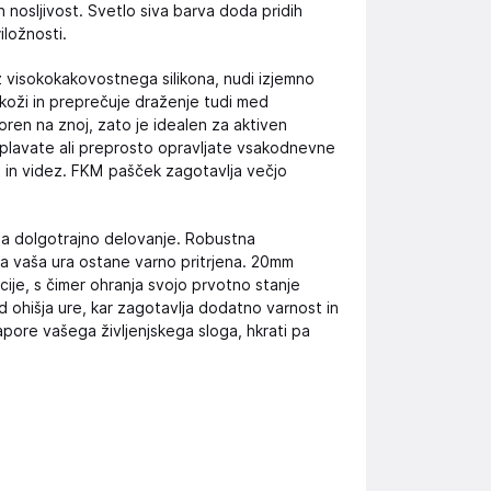
 nosljivost. Svetlo siva barva doda pridih
iložnosti.
 visokokakovostnega silikona, nudi izjemno
 koži in preprečuje draženje tudi med
ren na znoj, zato je idealen za aktiven
o, plavate ali preprosto opravljate vsakodnevne
st in videz. FKM pašček zagotavlja večjo
za dolgotrajno delovanje. Robustna
a vaša ura ostane varno pritrjena. 20mm
ije, s čimer ohranja svojo prvotno stanje
od ohišja ure, kar zagotavlja dodatno varnost in
apore vašega življenjskega sloga, hkrati pa