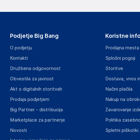
Podatki o proizvajalcu
Podatki o proizvajalcu vključujejo informacije (naziv, nasl
proizvajalcem izdelka.
DRAGON ECOM INTERNATIONAL LIMITED
Podjetje Big Bang
Koristne inf
ROOM 1502(A), EASEY COMMERCIAL BUILDING, 253-261 
HK
O podjetju
Prodajna mesta
angela88tw@163.com
Kontakti
Splošni pogoji
Odgovorna oseba v EU
Družbena odgovornost
Storitve
Gospodarski subjekt s sedežem v EU, ki zagotavlja skladno
Obvestila za javnost
Dostava, vnos i
INF Company AB
Akt o digitalnih storitvah
Načini plačila
Lokegatan 5, 263 37 Höganäs
Prodaja podjetjem
Nakup na obrok
Sweden
Big Partner - distribucija
Zavarovanje izd
support@inf.se
Marketplace za partnerje
Politika zasebno
Slike o varnosti izdelka
Novosti
Spletni piškotki
Slike o varnosti izdelka vsebujejo opozorila na embalaži izd
informacije, povezane z določenim izdelkom.