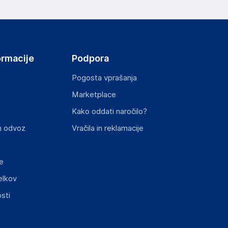
ov, državo in elektronski naslov) povezane s
ormacije
Podpora
HENNESSY ROAD,WANCHAI, 000 Hong Kong
Pogosta vprašanja
Marketplace
Kako oddati naročilo?
st izdelka z zahtevanimi predpisi.
n odvoz
Vračila in reklamacije
e
elkov
sti
elka in lahko vključujejo ključne varnostne