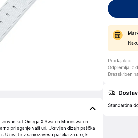
Mar
Naku
Prodajalec
:
Odpremlja iz 
Brezskrben n
Dostav
Standardna d
zasnovan kot Omega X Swatch Moonswatch
no prileganje vaši uri. Ukrivljen dizajn paščka
ez. Uživajte v samozavesti paščka za uro, ki