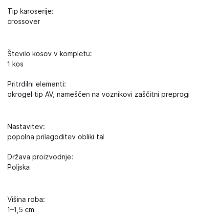
Tip karoserije:
crossover
Število kosov v kompletu:
1 kos
Pritrdilni elementi:
okrogel tip AV, nameščen na voznikovi zaščitni preprogi
Nastavitev:
popolna prilagoditev obliki tal
Država proizvodnje:
Poljska
Višina roba:
1–1,5 cm