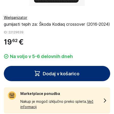
Wielganizator
gumijasti tepih za: Škoda Kodiaq crossover (2016-2024)
ID
: 22129639
19
€
62
Na voljo v 5-6 delovnih dneh
Dodaj v košarico
Marketplace ponudba
Nakup je mogoč izključno preko spleta.
Več
informacij