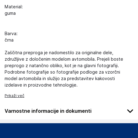
Material:
guma
Barva:
črna
Zaščitna preproga je nadomestilo za originalne dele,
združljive z določenim modelom avtomobila. Prejeli boste
preprogo z natančno obliko, kot je na glavni fotografiji.
Podrobne fotografije so fotografije podloge za vzorčni
model avtomobila in služijo za predstavitev kakovosti
izdelave in proizvodne tehnologije.
Prikaži več
Varnostne informacije in dokumenti
Podatki o proizvajalcu
Podatki o proizvajalcu vključujejo informacije (naziv, naslov,
državo in elektronski naslov) povezane s proizvajalcem