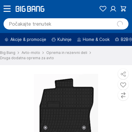
Akcije & promocije
Kuhinje
Home & Cook
B2B
Big Bang
Avto-moto
Oprema in rezervni deli
Druga dodatna oprema za avto