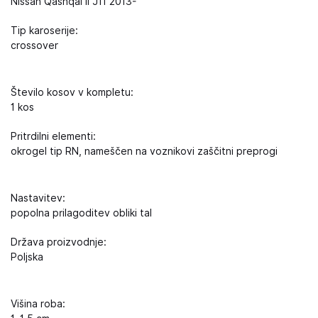
Nissan Qashqai II J11 2013-
Tip karoserije:
crossover
Število kosov v kompletu:
1 kos
Pritrdilni elementi:
okrogel tip RN, nameščen na voznikovi zaščitni preprogi
Nastavitev:
popolna prilagoditev obliki tal
Država proizvodnje:
Poljska
Višina roba: