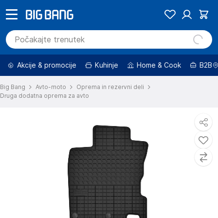
Akcije & promocije
Kuhinje
Home & Cook
B2B
Big Bang
Avto-moto
Oprema in rezervni deli
Druga dodatna oprema za avto