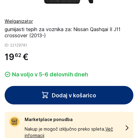
Wielganizator
gumijasti tepih za voznika za: Nissan Qashqai II J11
crossover (2013-)
ID
: 22129781
19
€
62
Na voljo v 5-6 delovnih dneh
Dodaj v košarico
Marketplace ponudba
Nakup je mogoč izključno preko spleta.
Več
informacij