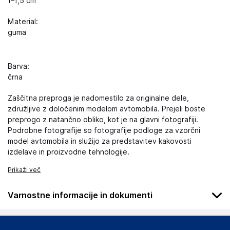
1–1,5 cm
Material:
guma
Barva:
črna
Zaščitna preproga je nadomestilo za originalne dele,
združljive z določenim modelom avtomobila. Prejeli boste
preprogo z natančno obliko, kot je na glavni fotografiji.
Podrobne fotografije so fotografije podloge za vzorčni
model avtomobila in služijo za predstavitev kakovosti
izdelave in proizvodne tehnologije.
Prikaži več
Varnostne informacije in dokumenti
Podatki o proizvajalcu
Podatki o proizvajalcu vključujejo informacije (naziv, naslov,