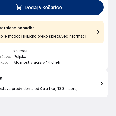
Dodaj v košarico
ketplace ponudba
p je mogoč izključno preko spleta.
Več informacij
shumee
države
:
Poljska
akup
:
Možnost vračila v 14 dneh
a
ostava
predvidoma od
četrtka, 13.8.
naprej