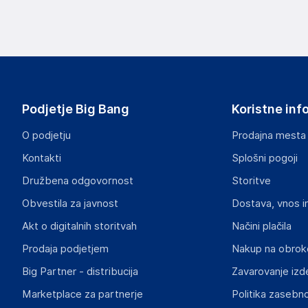
Podatki o proizvajalcu
Podatki o proizvajalcu vključujejo informacije (naziv, nasl
proizvajalcem izdelka.
Wielganizator
ul. Szkolna 6, 64-000 Racot
Poland
Podjetje Big Bang
Koristne inf
piotrek@wielganizator.pl
O podjetju
Prodajna mesta
Odgovorna oseba v EU
Kontakti
Splošni pogoji
Gospodarski subjekt s sedežem v EU, ki zagotavlja skladno
Družbena odgovornost
Storitve
Piotr Miedzinski
Obvestila za javnost
Dostava, vnos i
ul. Szkolna 6, 64-000 Racot
Poland
Akt o digitalnih storitvah
Načini plačila
piotrek@wielganizator.pl
Prodaja podjetjem
Nakup na obrok
Big Partner - distribucija
Zavarovanje izd
Slike o varnosti izdelka
Slike o varnosti izdelka vsebujejo opozorila na embalaži izd
Marketplace za partnerje
Politika zasebno
informacije, povezane z določenim izdelkom.