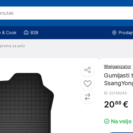
 & Cook
B2B
Prodaj
prema za avto
Wielganizator
Gumijasti 
SsangYong
ID
: 22130243
20
€
88
Na voljo