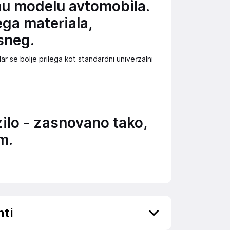
mu modelu avtomobila.
ega materiala,
sneg.
r se bolje prilega kot standardni univerzalni
ilo - zasnovano tako,
m.
nti