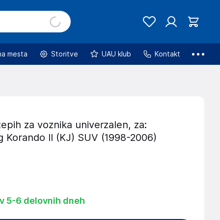
na mesta
Storitve
UAU klub
Kontakt
tepih za voznika univerzalen, za:
 Korando II (KJ) SUV (1998-2006)
 v 5-6 delovnih dneh