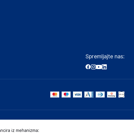
Spremljajte nas:
ancira iz mehanizma: