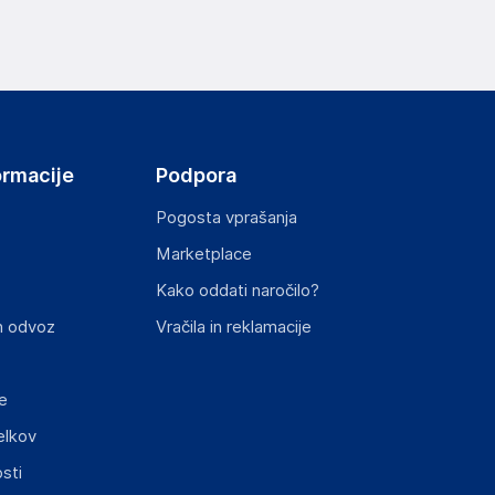
ov, državo in elektronski naslov) povezane s
ormacije
Podpora
Pogosta vprašanja
Marketplace
st izdelka z zahtevanimi predpisi.
Kako oddati naročilo?
n odvoz
Vračila in reklamacije
e
elkov
elka in lahko vključujejo ključne varnostne
sti