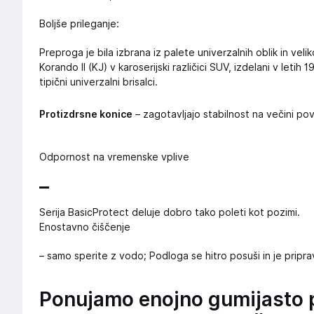
Boljše prileganje:
Preproga je bila izbrana iz palete univerzalnih oblik in veli
Korando II (KJ) v karoserijski različici SUV, izdelani v letih
tipični univerzalni brisalci.
Protizdrsne konice
– zagotavljajo stabilnost na večini pov
Odpornost na vremenske vplive
–
Serija BasicProtect deluje dobro tako poleti kot pozimi.
Enostavno čiščenje
– samo sperite z vodo; Podloga se hitro posuši in je prip
Ponujamo enojno gumijasto 