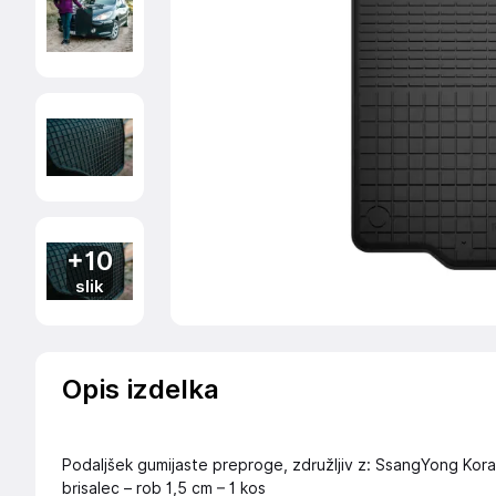
+10
slik
Opis izdelka
Podaljšek gumijaste preproge, združljiv z: SsangYong Kor
brisalec – rob 1,5 cm – 1 kos