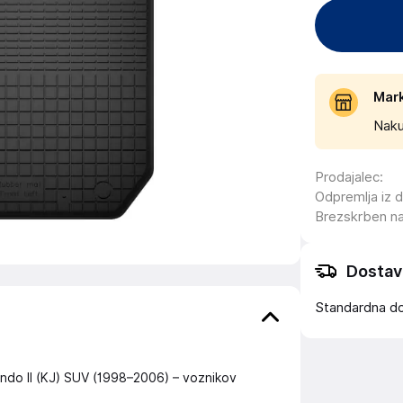
Mar
Naku
Prodajalec
:
Odpremlja iz 
Brezskrben n
Dostav
Standardna d
ando II (KJ) SUV (1998–2006) – voznikov