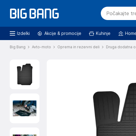
Izdelki
Akcije & promocije
Kuhinje
Home
Big Bang
Avto-moto
Oprema in rezervni deli
Druga dodatna o