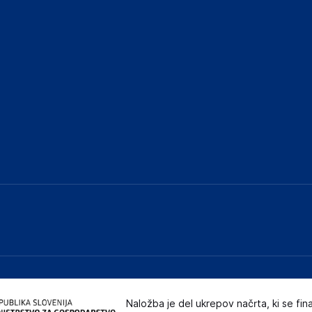
Naložba je del ukrepov načrta, ki se fin