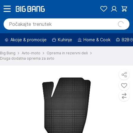
Akcije & promocije
Kuhinje
Home & Cook
B2B
Big Bang
Avto-moto
Oprema in rezervni deli
Druga dodatna oprema za avto