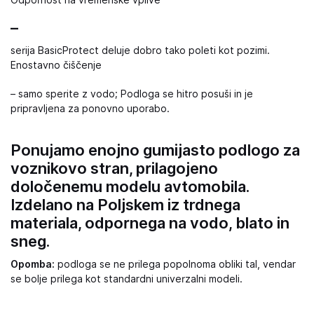
Odpornost na vremenske vplive
–
serija BasicProtect deluje dobro tako poleti kot pozimi.
Enostavno čiščenje
– samo sperite z vodo; Podloga se hitro posuši in je
pripravljena za ponovno uporabo.
Ponujamo enojno gumijasto podlogo za
voznikovo stran, prilagojeno
določenemu modelu avtomobila.
Izdelano na Poljskem iz trdnega
materiala, odpornega na vodo, blato in
sneg.
Opomba:
podloga se ne prilega popolnoma obliki tal, vendar
se bolje prilega kot standardni univerzalni modeli.