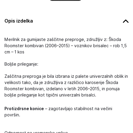
Opis izdelka
Merilnik za gumijaste zaščitne preproge, združljiv z: Škoda
Roomster kombivan (2006–2015) – voznikov brisalec – rob 1,5
cm – 1 kos
Boljše prileganje:
Zaščitna preproga je bila izbrana iz palete univerzalnih oblik in
velikosti tako, da je združljiva z različico karoserije Škoda
Roomster kombivan, izdelano v letih 2006–2015, in ponuja
boljše prileganje kot tipični univerzalni brisalci.
Protizdrsne konice
– zagotavljajo stabilnost na večini
površin.