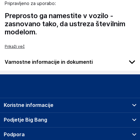
Pripravljeno za uporabo:
Preprosto ga namestite v vozilo -
zasnovano tako, da ustreza številnim
modelom.
Prikaži več
Varnostne informacije in dokumenti
Podatki o proizvajalcu
Podatki o proizvajalcu vključujejo informacije (naziv, naslov,
državo in elektronski naslov) povezane s proizvajalcem
izdelka.
Koristne informacije
Wielganizator
ul. Szkolna 6, 64-000 Racot
Prodajna mesta
Podjetje Big Bang
Poland
Splošni pogoji
piotrek@wielganizator.pl
O podjetju
Podpora
Storitve