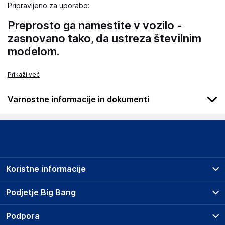
Pripravljeno za uporabo:
Preprosto ga namestite v vozilo -
zasnovano tako, da ustreza številnim
modelom.
Prikaži več
Varnostne informacije in dokumenti
Podatki o proizvajalcu
Podatki o proizvajalcu vključujejo informacije (naziv, naslov,
državo in elektronski naslov) povezane s proizvajalcem
izdelka.
Koristne informacije
Wielganizator
ul. Szkolna 6, 64-000 Racot
Prodajna mesta
Podjetje Big Bang
Poland
Splošni pogoji
piotrek@wielganizator.pl
O podjetju
Podpora
Storitve