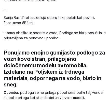
Odpornost na vremenske vplive
–
Serija BasicProtect deluje dobro tako poleti kot pozimi.
Enostavno čiščenje
– samo obrišite in sperite z vodo; Podloga se hitro posuši in je
pripravljena za ponovno uporabo.
Ponujamo enojno gumijasto podlogo za
voznikovo stran, prilagojeno
določenemu modelu avtomobila.
Izdelano na Poljskem iz trdnega
materiala, odpornega na vodo, blato in
sneg.
Opomba:
podloga se ne prilega popolnoma obliki tal, vendar
se bolje prilega kot standardni univerzalni modeli.