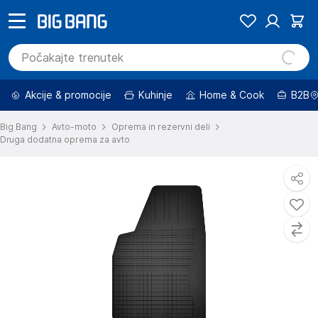
Akcije & promocije
Kuhinje
Home & Cook
B2B
Big Bang
Avto-moto
Oprema in rezervni deli
Druga dodatna oprema za avto