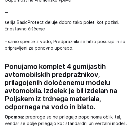
Odpornost na vremenske vplive
–
serija BasicProtect deluje dobro tako poleti kot pozimi.
Enostavno čiščenje
– samo sperite z vodo; Predpražniki se hitro posušijo in so
pripravljeni za ponovno uporabo.
Ponujamo komplet 4 gumijastih
avtomobilskih predpražnikov,
prilagojenih določenemu modelu
avtomobila. Izdelek je bil izdelan na
Poljskem iz trdnega materiala,
odpornega na vodo in blato.
Opomba:
preproge se ne prilegajo popolnoma obliki tal,
vendar se bolje prilegajo kot standardni univerzalni modeli.