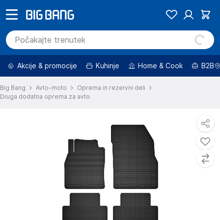
Akcije & promocije
Kuhinje
Home & Cook
B2B
Big Bang
Avto-moto
Oprema in rezervni deli
Druga dodatna oprema za avto