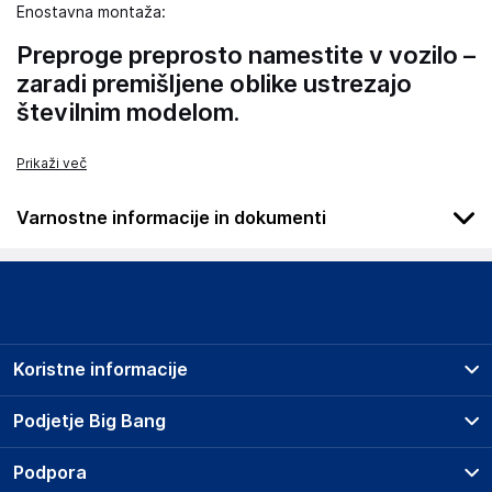
Enostavna montaža:
Preproge preprosto namestite v vozilo –
zaradi premišljene oblike ustrezajo
številnim modelom.
Prikaži več
Varnostne informacije in dokumenti
Podatki o proizvajalcu
Podatki o proizvajalcu vključujejo informacije (naziv, naslov,
državo in elektronski naslov) povezane s proizvajalcem
izdelka.
Koristne informacije
Wielganizator
ul. Szkolna 6, 64-000 Racot
Prodajna mesta
Podjetje Big Bang
Poland
Splošni pogoji
piotrek@wielganizator.pl
O podjetju
Podpora
Storitve