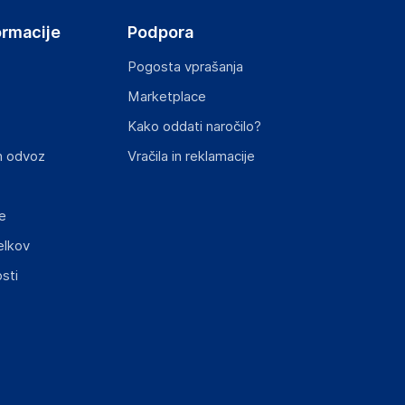
ormacije
Podpora
Pogosta vprašanja
Marketplace
st izdelka z zahtevanimi predpisi.
Kako oddati naročilo?
n odvoz
Vračila in reklamacije
e
elkov
elka in lahko vključujejo ključne varnostne
sti