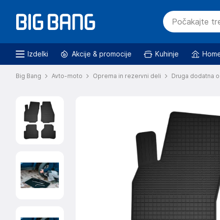
Izdelki
Akcije & promocije
Kuhinje
Home
Big Bang
Avto-moto
Oprema in rezervni deli
Druga dodatna o