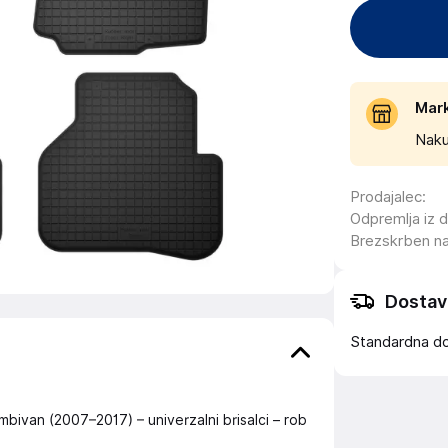
Mar
Naku
Prodajalec
:
Odpremlja iz 
Brezskrben n
Dostav
Standardna d
ombivan (2007–2017) – univerzalni brisalci – rob