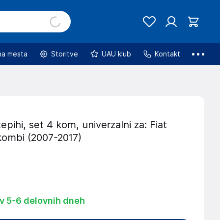
na mesta
Storitve
UAU klub
Kontakt
tepihi, set 4 kom, univerzalni za: Fiat
I kombi (2007-2017)
 v 5-6 delovnih dneh