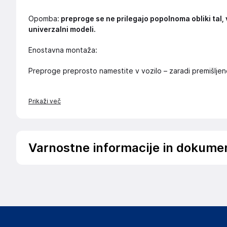
Opomba:
preproge se ne prilegajo popolnoma obliki tal, 
univerzalni modeli.
Enostavna montaža:
Preproge preprosto namestite v vozilo – zaradi premišljen
Prikaži več
Varnostne informacije in dokume
Podatki o proizvajalcu
Podatki o proizvajalcu vključujejo informacije (naziv, nasl
proizvajalcem izdelka.
Wielganizator
ul. Szkolna 6, 64-000 Racot