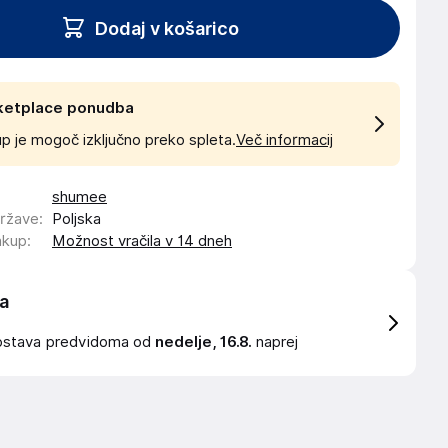
Dodaj v košarico
ketplace ponudba
p je mogoč izključno preko spleta.
Več informacij
shumee
države
:
Poljska
akup
:
Možnost vračila v 14 dneh
a
ostava
predvidoma od
nedelje, 16.8.
naprej