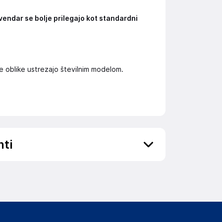
vendar se bolje prilegajo kot standardni
e oblike ustrezajo številnim modelom.
nti
ov, državo in elektronski naslov) povezane s