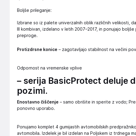
Boljše prileganje:
Izbrane so iz palete univerzalnih oblik različnih velikosti, da
III kombivan, izdelano v letih 2007–2017, in ponujajo boljš
preproge.
Protizdrsne konice
– zagotavljajo stabilnost na večini pov
Odpornost na vremenske vplive
– serija BasicProtect deluje 
pozimi.
Enostavno čiščenje
– samo obrišite in sperite z vodo; Pred
ponovno uporabo.
Ponujamo komplet 4 gumijastih avtomobilskih predpražnik
avtomobila. Izdelek je bil izdelan na Poljskem iz trdnega m