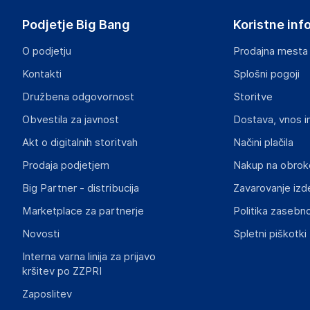
Poland
Podjetje Big Bang
Koristne inf
piotrek@wielganizator.pl
O podjetju
Prodajna mesta
Odgovorna oseba v EU
Kontakti
Splošni pogoji
Gospodarski subjekt s sedežem v EU, ki zagotavlja skladno
Družbena odgovornost
Storitve
Piotr Miedzinski
Obvestila za javnost
Dostava, vnos i
ul. Szkolna 6, 64-000 Racot
Poland
Akt o digitalnih storitvah
Načini plačila
piotrek@wielganizator.pl
Prodaja podjetjem
Nakup na obrok
Big Partner - distribucija
Zavarovanje izd
Slike o varnosti izdelka
Slike o varnosti izdelka vsebujejo opozorila na embalaži izd
Marketplace za partnerje
Politika zasebno
informacije, povezane z določenim izdelkom.
Novosti
Spletni piškotki
Interna varna linija za prijavo
kršitev po ZZPRI
Zaposlitev