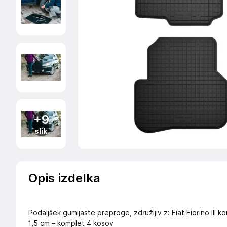
+9
slik
Opis izdelka
Podaljšek gumijaste preproge, združljiv z: Fiat Fiorino III k
1,5 cm – komplet 4 kosov