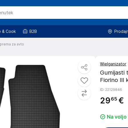
 & Cook
B2B
Prodaj
prema za avto
Wielganizator
Gumijasti 
Fiorino II
ID
: 22129846
29
€
65
Na voljo