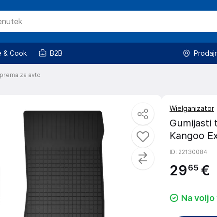
 & Cook
B2B
Prodaj
prema za avto
Wielganizator
Gumijasti 
Kangoo Ex
ID
: 22130084
29
€
65
Na voljo