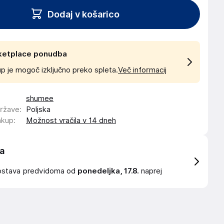
Dodaj v košarico
ketplace ponudba
p je mogoč izključno preko spleta.
Več informacij
shumee
države
:
Poljska
akup
:
Možnost vračila v 14 dneh
a
ostava
predvidoma od
ponedeljka, 17.8.
naprej