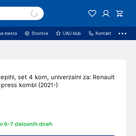
na mesta
Storitve
UAU klub
Kontakt
tepihi, set 4 kom, univerzalni za: Renault
press kombi (2021-)
 v 6-7 delovnih dneh