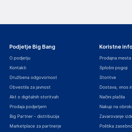
Podatki o proizvajalcu
Podatki o proizvajalcu vključujejo informacije (naziv, nasl
proizvajalcem izdelka.
Wielganizator
ul. Szkolna 6, 64-000 Racot
Poland
Podjetje Big Bang
Koristne inf
piotrek@wielganizator.pl
O podjetju
Prodajna mesta
Odgovorna oseba v EU
Kontakti
Splošni pogoji
Gospodarski subjekt s sedežem v EU, ki zagotavlja skladno
Družbena odgovornost
Storitve
Piotr Miedzinski
Obvestila za javnost
Dostava, vnos i
ul. Szkolna 6, 64-000 Racot
Poland
Akt o digitalnih storitvah
Načini plačila
piotrek@wielganizator.pl
Prodaja podjetjem
Nakup na obrok
Big Partner - distribucija
Zavarovanje izd
Slike o varnosti izdelka
Slike o varnosti izdelka vsebujejo opozorila na embalaži izd
Marketplace za partnerje
Politika zasebno
informacije, povezane z določenim izdelkom.