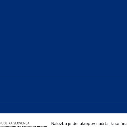
Naložba je del ukrepov načrta, ki se fin