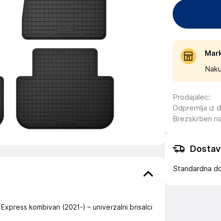
Mar
Naku
Prodajalec
:
Odpremlja iz 
Brezskrben n
Dostav
Standardna d
Express kombivan (2021-) – univerzalni brisalci