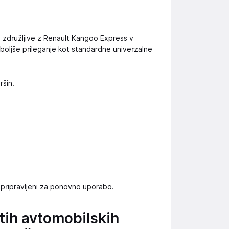
 so združljive z Renault Kangoo Express v
jo boljše prileganje kot standardne univerzalne
ršin.
o pripravljeni za ponovno uporabo.
tih avtomobilskih