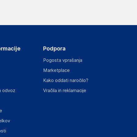
ov, državo in elektronski naslov) povezane s
ormacije
Podpora
Pogosta vprašanja
Marketplace
st izdelka z zahtevanimi predpisi.
Kako oddati naročilo?
n odvoz
Vračila in reklamacije
e
elkov
elka in lahko vključujejo ključne varnostne
sti