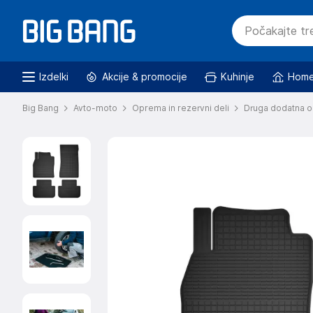
Izdelki
Akcije & promocije
Kuhinje
Home
Big Bang
Avto-moto
Oprema in rezervni deli
Druga dodatna o