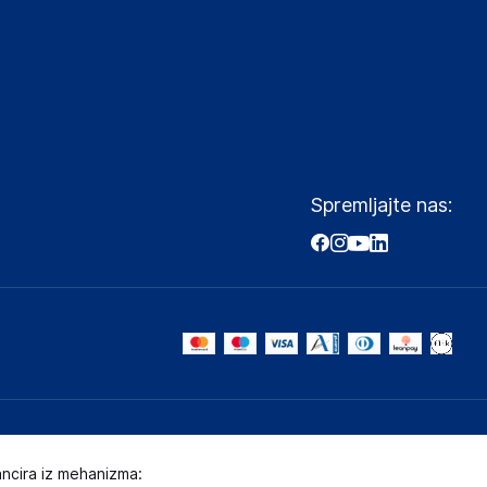
Spremljajte nas:
ancira iz mehanizma: