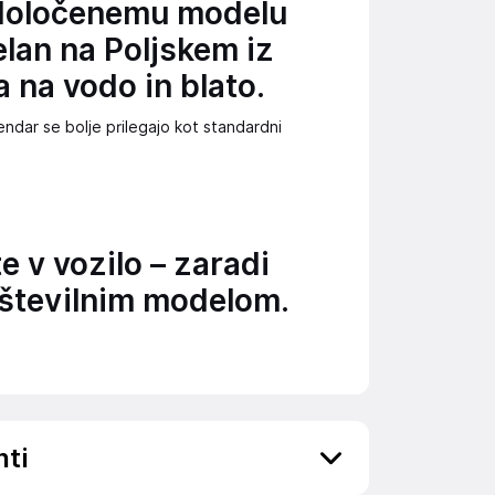
 določenemu modelu
elan na Poljskem iz
 na vodo in blato.
ndar se bolje prilegajo kot standardni
 v vozilo – zaradi
 številnim modelom.
nti