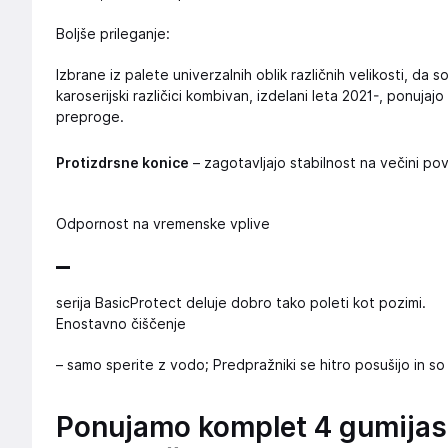
Boljše prileganje:
Izbrane iz palete univerzalnih oblik različnih velikosti, da
karoserijski različici kombivan, izdelani leta 2021-, ponuja
preproge.
Protizdrsne konice
– zagotavljajo stabilnost na večini pov
Odpornost na vremenske vplive
–
serija BasicProtect deluje dobro tako poleti kot pozimi.
Enostavno čiščenje
– samo sperite z vodo; Predpražniki se hitro posušijo in s
Ponujamo komplet 4 gumijas