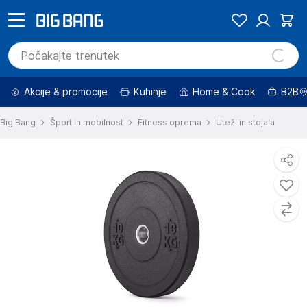
Akcije & promocije
Kuhinje
Home & Cook
B2B
Big Bang
Šport in mobilnost
Fitness oprema
Uteži in stojala