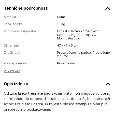
Tehnične podrobnosti
Material
Guma
Teža izdelka
10
kg
Priporočena uporaba
CrossFit, Polno komercialno,
Uporaba v gospodinjstvu,
Močnostni dvig
Dimenzije
47 x 47 x 6 cm
Značilnosti
Preizkušeno na padce, Prevlečeno
z gumo
Prodajna enota
Posamezno
Prikaži več
Opis izdelka
Od zdaj lahko trenirate nad svojim limitom pri dvigovanju uteži,
saj ko pride do odpovedi mišic, in spustite uteži, bumper uteži
amortizirajo silo udarca. Gumijaste plošče zmanjšujejo hrup in
preprečujejo poskakovanje.