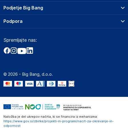
Prodajna mesta
Podjetje Big Bang
Splošni pogoji
O podjetju
Podpora
Storitve
Kontakti
Dostava, vnos in odvoz
Pogosta vprašanja
Družbena odgovornost
Načini plačila
Spremljajte nas:
Marketplace
Obvestila za javnost
Nakup na obroke
Kako oddati naročilo?
Akt o digitalnih storitvah
Zavarovanje izdelkov
Vračila in reklamacije
Prodaja podjetjem
Politika zasebnosti
Big Partner - distribucija
Spletni piškotki
© 2026 - Big Bang, d.o.o.
Marketplace za partnerje
Novosti
Interna varna linija za prijavo kršitev po ZZPRI
Zaposlitev
Naložba je del ukrepov načrta, ki se financira iz mehanizma:
https://www.gov.si/zbirke/projekti-in-programi/nacrt-za-okrevanje-in-
odpornost