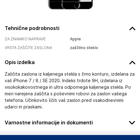
Tehnične podrobnosti
ZA ZNAMKO NAPRAVE
Apple
VRSTA ZAŠČITE ZASLONA
zaščitno steklo
Opis izdelka
Zaščita zaslona iz kaljenega stekla s črno konturo, izdelana za
vaš iPhone 7 / 8 / SE 2020. Indeks trdote 9H, izdelana iz
visokokakovostnega in ultra odpornega kaljenega stekla. Po
meri narejena zaščita s poševnimi robovi za zaslon vašega
telefona. Učinkovito ščiti vaš zaslon pred vsakodnevnimi
udarci in praskami.
Varnostne informacije in dokumenti
Podatki o proizvajalcu