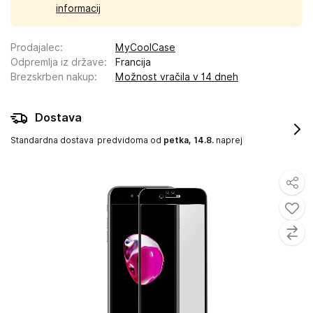
informacij
Prodajalec
:
MyCoolCase
Odpremlja iz države
:
Francija
Brezskrben nakup
:
Možnost vračila v 14 dneh
Dostava
Standardna dostava
predvidoma od
petka, 14.8.
naprej