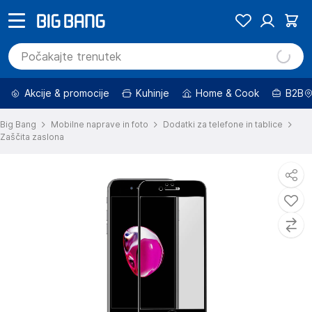
Akcije & promocije
Kuhinje
Home & Cook
B2B
Big Bang
Mobilne naprave in foto
Dodatki za telefone in tablice
Zaščita zaslona