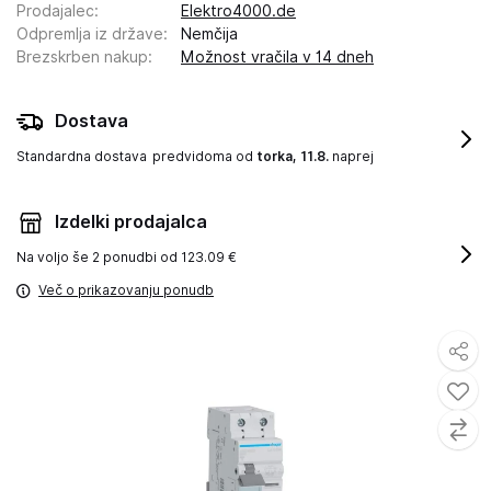
Prodajalec
:
Elektro4000.de
Odpremlja iz države
:
Nemčija
Brezskrben nakup
:
Možnost vračila v 14 dneh
Dostava
Standardna dostava
predvidoma od
torka, 11.8.
naprej
Izdelki prodajalca
Na voljo še
2 ponudbi od 123.09 €
Več o prikazovanju ponudb