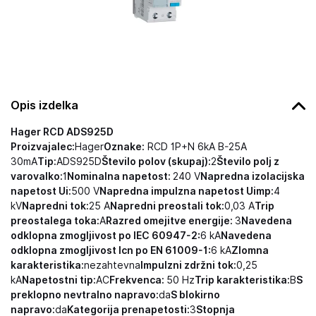
Opis izdelka
Hager RCD ADS925D
Proizvajalec:
Hager
Oznake:
RCD 1P+N 6kA B-25A
30mA
Tip:
ADS925D
Število polov (skupaj):
2
Število polj z
varovalko:
1
Nominalna napetost:
240 V
Napredna izolacijska
napetost Ui:
500 V
Napredna impulzna napetost Uimp:
4
kV
Napredni tok:
25 A
Napredni preostali tok:
0,03 A
Trip
preostalega toka:
A
Razred omejitve energije:
3
Navedena
odklopna zmogljivost po IEC 60947-2:
6 kA
Navedena
odklopna zmogljivost Icn po EN 61009-1:
6 kA
Zlomna
karakteristika:
nezahtevna
Impulzni zdržni tok:
0,25
kA
Napetostni tip:
AC
Frekvenca:
50 Hz
Trip karakteristika:
B
S
preklopno nevtralno napravo:
da
S blokirno
napravo:
da
Kategorija prenapetosti:
3
Stopnja