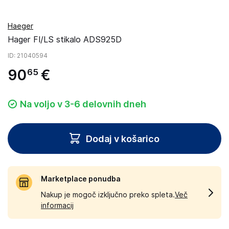
Haeger
Hager FI/LS stikalo ADS925D
ID
: 21040594
90
€
65
Na voljo v 3-6 delovnih dneh
Dodaj v košarico
Marketplace ponudba
Nakup je mogoč izključno preko spleta.
Več
informacij