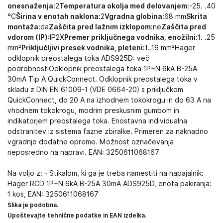
onesnaženja:
2
Temperatura okolja med delovanjem:
-25. .40
°C
Širina v enotah naklona:
2
Vgradna globina:
68 mm
Skrita
montaža:
da
Zaščita pred lažnim izklopom:
ne
Zaščita pred
vdorom (IP):
IP2X
Premer priključnega vodnika, enožilni:
1. .25
mm²
Priključljivi presek vodnika, pleteni:
1..16 mm²Hager
odklopnik preostalega toka ADS925D: več
podrobnostiOdklopnik preostalega toka 1P+N 6kA B-25A
30mA Tip A QuickConnect. Odklopnik preostalega toka v
skladu z DIN EN 61009-1 (VDE 0664-20) s priključkom
QuickConnect, do 20 A na izhodnem tokokrogu in do 63 A na
vhodnem tokokrogu, modrim preskusnim gumbom in
indikatorjem preostalega toka. Enostavna individualna
odstranitev iz sistema fazne zbiralke. Primeren za naknadno
vgradnjo dodatne opreme. Možnost označevanja
neposredno na napravi. EAN: 3250611068167
Na voljo z: - Stikalom, ki ga je treba namestiti na napajalnik:
Hager RCD 1P+N 6kA B-25A 30mA ADS925D, enota pakiranja:
1 kos, EAN: 3250611068167
Slika je podobna.
Upoštevajte tehnične podatke in EAN izdelka.