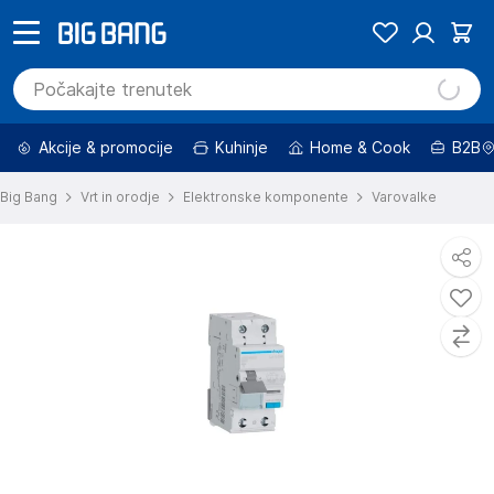
Akcije & promocije
Kuhinje
Home & Cook
B2B
Big Bang
Vrt in orodje
Elektronske komponente
Varovalke