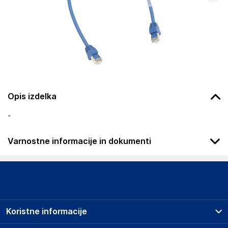
Opis izdelka
-
Varnostne informacije in dokumenti
Podatki o proizvajalcu
Podatki o proizvajalcu vključujejo informacije (naziv, naslov,
državo in elektronski naslov) povezane s proizvajalcem
izdelka.
Koristne informacije
Hager
66199