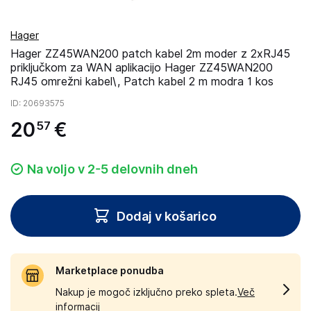
Hager
Hager ZZ45WAN200 patch kabel 2m moder z 2xRJ45
priključkom za WAN aplikacijo Hager ZZ45WAN200
RJ45 omrežni kabel\, Patch kabel 2 m modra 1 kos
ID
: 20693575
20
€
57
Na voljo v 2-5 delovnih dneh
Dodaj v košarico
Marketplace ponudba
Nakup je mogoč izključno preko spleta.
Več
informacij