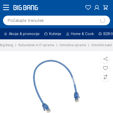
Akcije & promocije
Kuhinje
Home & Cook
B2B
Big Bang
Računalniki in IT oprema
Omrežna oprema
Omrežni kabli