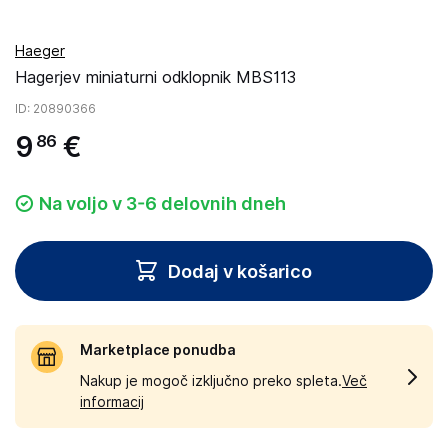
Haeger
Hagerjev miniaturni odklopnik MBS113
ID
: 20890366
9
€
86
Na voljo v 3-6 delovnih dneh
Dodaj v košarico
Marketplace ponudba
Nakup je mogoč izključno preko spleta.
Več
informacij