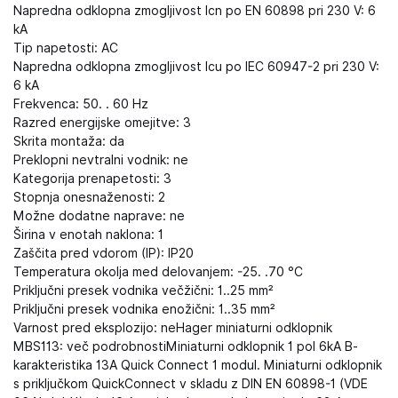
Napredna odklopna zmogljivost Icn po EN 60898 pri 230 V: 6
kA
Tip napetosti: AC
Napredna odklopna zmogljivost Icu po IEC 60947-2 pri 230 V:
6 kA
Frekvenca: 50. . 60 Hz
Razred energijske omejitve: 3
Skrita montaža: da
Preklopni nevtralni vodnik: ne
Kategorija prenapetosti: 3
Stopnja onesnaženosti: 2
Možne dodatne naprave: ne
Širina v enotah naklona: 1
Zaščita pred vdorom (IP): IP20
Temperatura okolja med delovanjem: -25. .70 °C
Priključni presek vodnika večžični: 1..25 mm²
Priključni presek vodnika enožični: 1..35 mm²
Varnost pred eksplozijo: neHager miniaturni odklopnik
MBS113: več podrobnostiMiniaturni odklopnik 1 pol 6kA B-
karakteristika 13A Quick Connect 1 modul. Miniaturni odklopnik
s priključkom QuickConnect v skladu z DIN EN 60898-1 (VDE