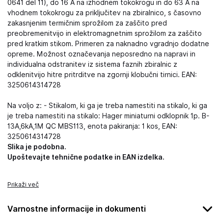
0641 del 11), do 16 A na izhodnem tokokrogu in do 63 A na
vhodnem tokokrogu za priključitev na zbiralnico, s časovno
zakasnjenim termičnim sprožilom za zaščito pred
preobremenitvijo in elektromagnetnim sprožilom za zaščito
pred kratkim stikom. Primeren za naknadno vgradnjo dodatne
opreme. Možnost označevanja neposredno na napravi in
individualna odstranitev iz sistema faznih zbiralnic z
odklenitvijo hitre pritrditve na zgornji klobučni tirnici. EAN:
3250614314728
Na voljo z: - Stikalom, ki ga je treba namestiti na stikalo, ki ga
je treba namestiti na stikalo: Hager miniaturni odklopnik 1p. B-
13A,6kA,1M QC MBS113, enota pakiranja: 1 kos, EAN:
3250614314728
Slika je podobna.
Upoštevajte tehnične podatke in EAN izdelka.
Prikaži več
Varnostne informacije in dokumenti