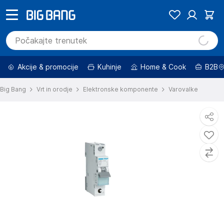
Akcije & promocije
Kuhinje
Home & Cook
B2B
Big Bang
Vrt in orodje
Elektronske komponente
Varovalke